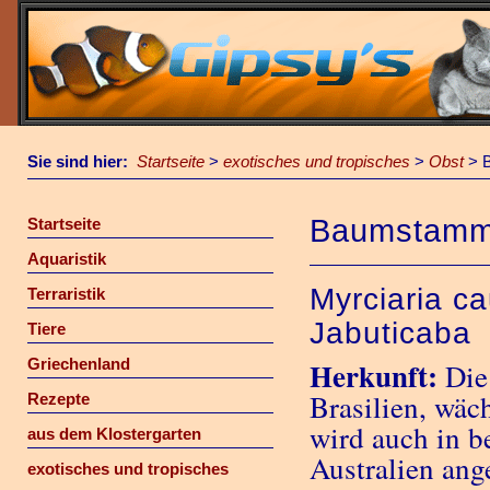
Sie sind hier:
Startseite
>
exotisches und tropisches
>
Obst
>
Baumstamm
Startseite
Aquaristik
Myrciaria c
Terraristik
Jabuticaba
Tiere
Griechenland
Herkunft:
Die
Brasilien, wäc
Rezepte
wird auch in b
aus dem Klostergarten
Australien ang
exotisches und tropisches