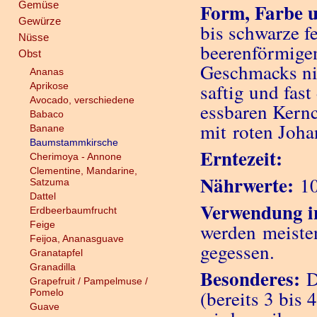
Gemüse
Form, Farbe 
Gewürze
bis schwarze f
Nüsse
beerenförmige
Obst
Geschmacks nic
Ananas
saftig und fast
Aprikose
Avocado, verschiedene
essbaren Kern
Babaco
mit roten Joh
Banane
Baumstammkirsche
Erntezeit:
Cherimoya - Annone
Clementine, Mandarine,
Nährwerte:
10
Satzuma
Dattel
Verwendung i
Erdbeerbaumfrucht
Feige
werden meisten
Feijoa, Ananasguave
gegessen.
Granatapfel
Granadilla
Besonderes:
D
Grapefruit / Pampelmuse /
(bereits 3 bis 
Pomelo
Guave