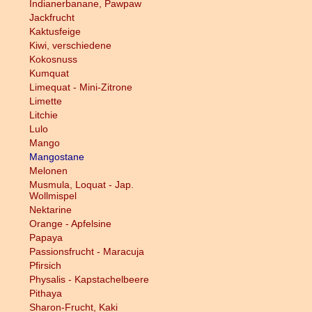
Indianerbanane, Pawpaw
Jackfrucht
Kaktusfeige
Kiwi, verschiedene
Kokosnuss
Kumquat
Limequat - Mini-Zitrone
Limette
Litchie
Lulo
Mango
Mangostane
Melonen
Musmula, Loquat - Jap.
Wollmispel
Nektarine
Orange - Apfelsine
Papaya
Passionsfrucht - Maracuja
Pfirsich
Physalis - Kapstachelbeere
Pithaya
Sharon-Frucht, Kaki