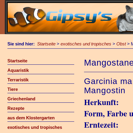
Sie sind hier:
Startseite
>
exotisches und tropisches
>
Obst
>
Mangostan
Startseite
Aquaristik
Garcinia m
Terraristik
Mangostin
Tiere
Griechenland
Herkunft:
Rezepte
Form, Farbe 
aus dem Klostergarten
Erntezeit:
exotisches und tropisches