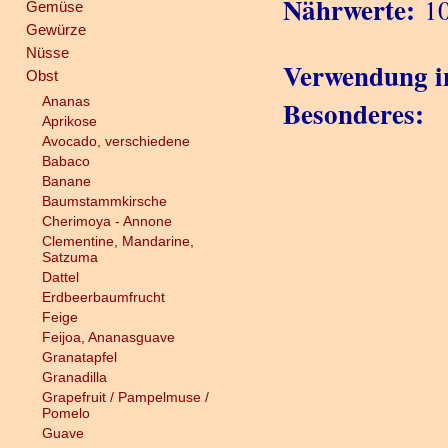
Nährwerte:
10
Gemüse
Gewürze
Nüsse
Verwendung i
Obst
Ananas
Besonderes:
Aprikose
Avocado, verschiedene
Babaco
Banane
Baumstammkirsche
Cherimoya - Annone
Clementine, Mandarine,
Satzuma
Dattel
Erdbeerbaumfrucht
Feige
Feijoa, Ananasguave
Granatapfel
Granadilla
Grapefruit / Pampelmuse /
Pomelo
Guave