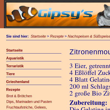
Sie sind hier:
Startseite
>
Rezepte
>
Nachspeisen & Süßspeis
Zitronenmo
Startseite
Aquaristik
3 Eier, getrenn
Terraristik
4 Eßlöffel Zuc
Tiere
4 Blatt Gelatin
Griechenland
200 ml Schlag
Rezepte
2 große Bio Zi
Brot & Brötchen
Zubereitung:
Dips, Marinaden und Pasten
Die Gelatine i
Fruchtaufstriche, Gelees,