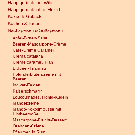
Hauptgerichte mit Wild
Hauptgerichte ohne Fleisch
Kekse & Gebäck
Kuchen & Torten
Nachspeisen & Süßspeisen
Apfel-Birnen-Salat
Beeren-Mascarpone-Crème
Café-Crème Caramel
Crèma catalana
Crème caramel, Flan
Erdbeer-Tiramisu
Holunderblütencrème mit
Beeren
Ingwer-Feigen
Kaiserschmarrn
Loukoumades, Honig-Kugeln
Mandelcrème
Mango-Kokosmousse mit
Himbeersoße
Mascarpone-Frucht-Dessert
Orangen-Crème
Pflaumen in Rum