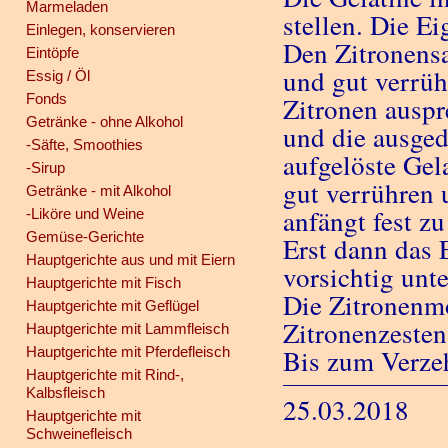
Marmeladen
stellen. Die E
Einlegen, konservieren
Den Zitronensa
Eintöpfe
und gut verrüh
Essig / Öl
Fonds
Zitronen auspr
Getränke - ohne Alkohol
und die ausged
-Säfte, Smoothies
aufgelöste Gel
-Sirup
gut verrühren 
Getränke - mit Alkohol
anfängt fest z
-Liköre und Weine
Gemüse-Gerichte
Erst dann das 
Hauptgerichte aus und mit Eiern
vorsichtig unt
Hauptgerichte mit Fisch
Die Zitronenmo
Hauptgerichte mit Geflügel
Zitronenzesten
Hauptgerichte mit Lammfleisch
Hauptgerichte mit Pferdefleisch
Bis zum Verzeh
Hauptgerichte mit Rind-,
Kalbsfleisch
25.03.2018
Hauptgerichte mit
Schweinefleisch