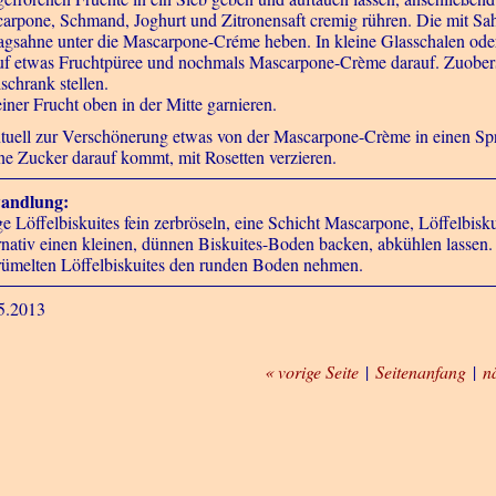
arpone, Schmand, Joghurt und Zitronensaft cremig rühren. Die mit Sahn
agsahne unter die Mascarpone-Créme heben. In kleine Glasschalen od
uf etwas Fruchtpüree und nochmals Mascarpone-Crème darauf. Zuoberst
schrank stellen.
einer Frucht oben in der Mitte garnieren.
tuell zur Verschönerung etwas von der Mascarpone-Crème in einen Sprit
ne Zucker darauf kommt, mit Rosetten verzieren.
andlung:
ge Löffelbiskuites fein zerbröseln, eine Schicht Mascarpone, Löffelbis
rnativ einen kleinen, dünnen Biskuites-Boden backen, abkühlen lassen.
rümelten Löffelbiskuites den runden Boden nehmen.
5.2013
« vorige Seite
|
Seitenanfang
|
n