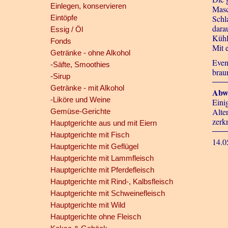
Einlegen, konservieren
Masc
Eintöpfe
Schl
dara
Essig / Öl
Kühl
Fonds
Mit 
Getränke - ohne Alkohol
Even
-Säfte, Smoothies
brau
-Sirup
Getränke - mit Alkohol
Abw
-Liköre und Weine
Eini
Alte
Gemüse-Gerichte
zerk
Hauptgerichte aus und mit Eiern
Hauptgerichte mit Fisch
14.0
Hauptgerichte mit Geflügel
Hauptgerichte mit Lammfleisch
Hauptgerichte mit Pferdefleisch
Hauptgerichte mit Rind-, Kalbsfleisch
Hauptgerichte mit Schweinefleisch
Hauptgerichte mit Wild
Hauptgerichte ohne Fleisch