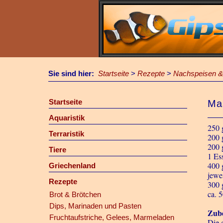
Sie sind hier:
Startseite
>
Rezepte
>
Nachspeisen &
Startseite
Ma
Aquaristik
250 
Terraristik
200 
200 
Tiere
1 Ess
400 
Griechenland
jewe
Rezepte
300 
ca. 5
Brot & Brötchen
Dips, Marinaden und Pasten
Zube
Fruchtaufstriche, Gelees, Marmeladen
Die 