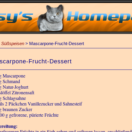
 Süßspeisen
>
Mascarpone-Frucht-Dessert
scarpone-Frucht-Dessert
g Mascarpone
g Schmand
g Natur-Joghurt
löffel Zitronensaft
g Schlagsahne
ils 2 Päckchen Vanillezucker und Sahnesteif
g braunen Zucker
00 g gefrorene, pürierte Früchte
reitung:
gefrorenen Früchte in ein Sieb geben und auftauen lassen, anschließend 