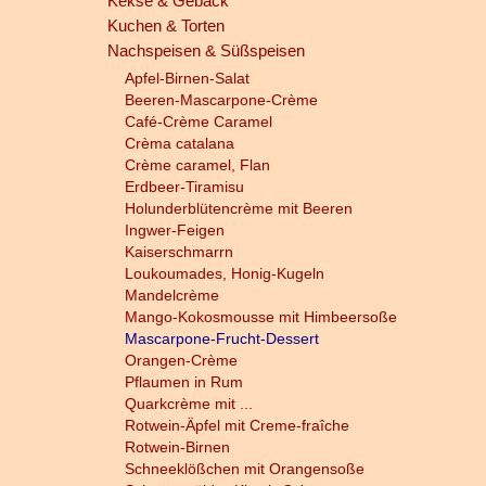
Kekse & Gebäck
Kuchen & Torten
Nachspeisen & Süßspeisen
Apfel-Birnen-Salat
Beeren-Mascarpone-Crème
Café-Crème Caramel
Crèma catalana
Crème caramel, Flan
Erdbeer-Tiramisu
Holunderblütencrème mit Beeren
Ingwer-Feigen
Kaiserschmarrn
Loukoumades, Honig-Kugeln
Mandelcrème
Mango-Kokosmousse mit Himbeersoße
Mascarpone-Frucht-Dessert
Orangen-Crème
Pflaumen in Rum
Quarkcrème mit ...
Rotwein-Äpfel mit Creme-fraîche
Rotwein-Birnen
Schneeklößchen mit Orangensoße