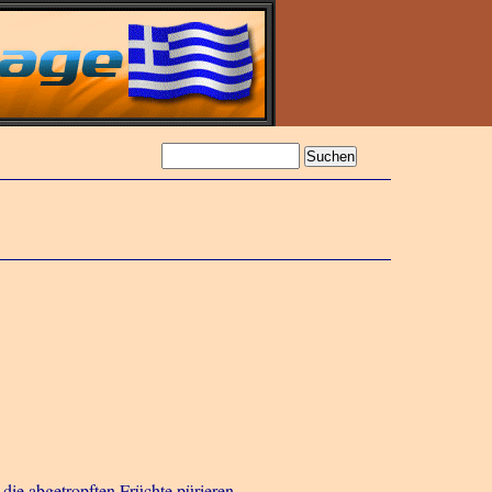
die abgetropften Früchte pürieren.