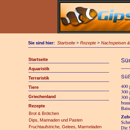
Sie sind hier:
Startseite
>
Rezepte
>
Nachspeisen &
Startseite
Sü
Aquaristik
Süß
Terraristik
400 
Tiere
300 
Griechenland
300 
brau
Rezepte
Bais
Brot & Brötchen
Zube
Dips, Marinaden und Pasten
Schm
Fruchtaufstriche, Gelees, Marmeladen
Die 