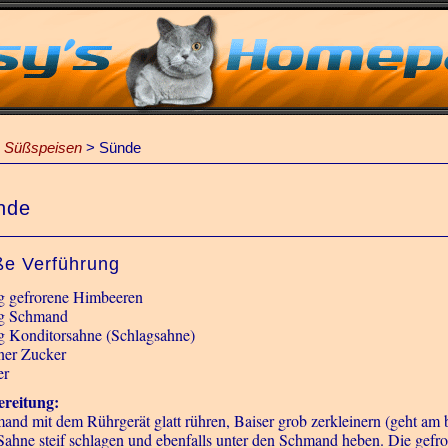
 Süßspeisen
>
Sünde
nde
e Verführung
g gefrorene Himbeeren
g Schmand
g Konditorsahne (Schlagsahne)
ner Zucker
er
reitung:
and mit dem Rührgerät glatt rühren, Baiser grob zerkleinern (geht am 
Sahne steif schlagen und ebenfalls unter den Schmand heben. Die gefr