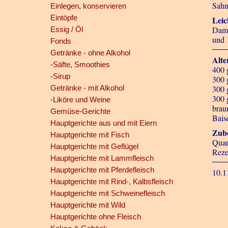
Sahn
Einlegen, konservieren
Eintöpfe
Leic
Dami
Essig / Öl
und 
Fonds
Getränke - ohne Alkohol
Alte
-Säfte, Smoothies
400 
-Sirup
300 
Getränke - mit Alkohol
300 
300 
-Liköre und Weine
brau
Gemüse-Gerichte
Bais
Hauptgerichte aus und mit Eiern
Zube
Hauptgerichte mit Fisch
Quar
Hauptgerichte mit Geflügel
Reze
Hauptgerichte mit Lammfleisch
Hauptgerichte mit Pferdefleisch
10.1
Hauptgerichte mit Rind-, Kalbsfleisch
Hauptgerichte mit Schweinefleisch
Hauptgerichte mit Wild
Hauptgerichte ohne Fleisch