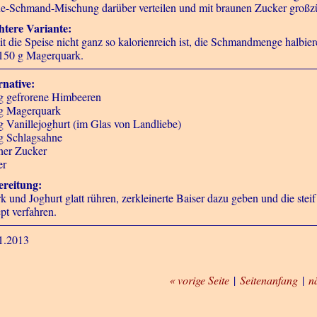
e-Schmand-Mischung darüber verteilen und mit braunen Zucker großzü
htere Variante:
t die Speise nicht ganz so kalorienreich ist, die Schmandmenge halbi
150 g Magerquark.
rnative:
g gefrorene Himbeeren
g Magerquark
g Vanillejoghurt (im Glas von Landliebe)
g Schlagsahne
ner Zucker
er
reitung:
k und Joghurt glatt rühren, zerkleinerte Baiser dazu geben und die st
pt verfahren.
1.2013
« vorige Seite
|
Seitenanfang
|
n