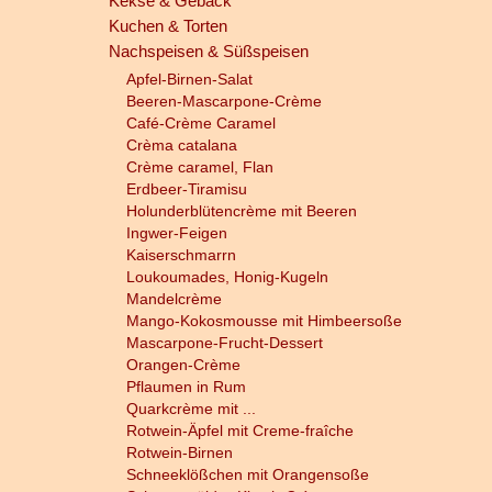
Kekse & Gebäck
Kuchen & Torten
Nachspeisen & Süßspeisen
Apfel-Birnen-Salat
Beeren-Mascarpone-Crème
Café-Crème Caramel
Crèma catalana
Crème caramel, Flan
Erdbeer-Tiramisu
Holunderblütencrème mit Beeren
Ingwer-Feigen
Kaiserschmarrn
Loukoumades, Honig-Kugeln
Mandelcrème
Mango-Kokosmousse mit Himbeersoße
Mascarpone-Frucht-Dessert
Orangen-Crème
Pflaumen in Rum
Quarkcrème mit ...
Rotwein-Äpfel mit Creme-fraîche
Rotwein-Birnen
Schneeklößchen mit Orangensoße