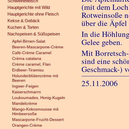
Schweinefleisch
(mit dem Loch
Hauptgerichte mit Wild
Rotweinsoße n
Hauptgerichte ohne Fleisch
über die Äpfel
Kekse & Gebäck
Kuchen & Torten
In die Höhlun
Nachspeisen & Süßspeisen
Gelee geben.
Apfel-Birnen-Salat
Beeren-Mascarpone-Crème
Mit Borretsch-
Café-Crème Caramel
sind eine schö
Crèma catalana
Crème caramel, Flan
Geschmack-) ve
Erdbeer-Tiramisu
Holunderblütencrème mit
Beeren
25.11.2006
Ingwer-Feigen
Kaiserschmarrn
Loukoumades, Honig-Kugeln
Mandelcrème
Mango-Kokosmousse mit
Himbeersoße
Mascarpone-Frucht-Dessert
Orangen-Crème