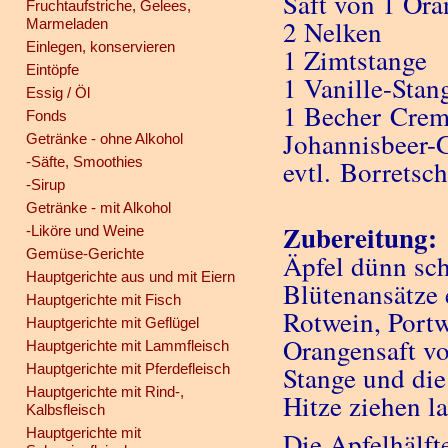
Saft von 1 Ora
Fruchtaufstriche, Gelees,
2 Nelken
Marmeladen
Einlegen, konservieren
1 Zimtstange
Eintöpfe
1 Vanille-Stan
Essig / Öl
1 Becher Crem
Fonds
Johannisbeer-
Getränke - ohne Alkohol
-Säfte, Smoothies
evtl. Borretsc
-Sirup
Getränke - mit Alkohol
Zubereitung:
-Liköre und Weine
Gemüse-Gerichte
Äpfel dünn sch
Hauptgerichte aus und mit Eiern
Blütenansätze 
Hauptgerichte mit Fisch
Rotwein, Portw
Hauptgerichte mit Geflügel
Orangensaft vo
Hauptgerichte mit Lammfleisch
Hauptgerichte mit Pferdefleisch
Stange und die
Hauptgerichte mit Rind-,
Hitze ziehen la
Kalbsfleisch
Hauptgerichte mit
Die Apfelhälf