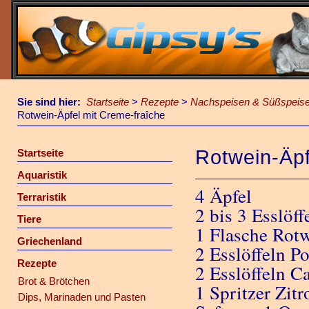
Sie sind hier:
Startseite
>
Rezepte
>
Nachspeisen & Süßspeis
Rotwein-Äpfel mit Creme-fraîche
Rotwein-Äpf
Startseite
Aquaristik
4 Äpfel
Terraristik
2 bis 3 Esslöff
Tiere
1 Flasche Rot
Griechenland
2 Esslöffeln P
Rezepte
2 Esslöffeln C
Brot & Brötchen
1 Spritzer Zitr
Dips, Marinaden und Pasten