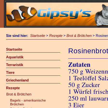
Sie sind hier:
Startseite
>
Rezepte
>
Brot & Brötchen
>
Rosinen
Rosinenbro
Startseite
Aquaristik
Zutaten
Terraristik
750 g Weizen
Tiere
1 Teelöffel Sal
Griechenland
50 g Zucker
Rezepte
1 Würfel frisc
Brot & Brötchen
250 ml lauwar
Bagels - amerikanische
3 Eier
Brötchen