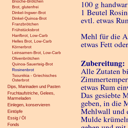
Brioche-Brötchen
100 g handwar
Brot, glutenfrei
1 Beutel Rosin
Dinkel-Ingwer-Brot
evtl. etwas R
Dinkel-Quinoa-Brot
Franzbrötchen
Frühstücksbrot
Mehl für die A
Hanfbrot, Low-Carb
Helles Brot, Low-Carb
etwas Fett ode
Körnerbrot
Leinsamen-Brot, Low-Carb
Olivenbrötchen
Zubereitung:
Quinoa-Sauerteig-Brot
Alle Zutaten b
Rosinenbrot
Tsourékia - Griechisches
Zimmertempera
Osterbrot
etwas Rum ein
Dips, Marinaden und Pasten
Das gesiebte M
Fruchtaufstriche, Gelees,
Marmeladen
geben, in die 
Einlegen, konservieren
Mehlwall und e
Eintöpfe
Mulde krümeln
Essig / Öl
Fonds
geben und mit 