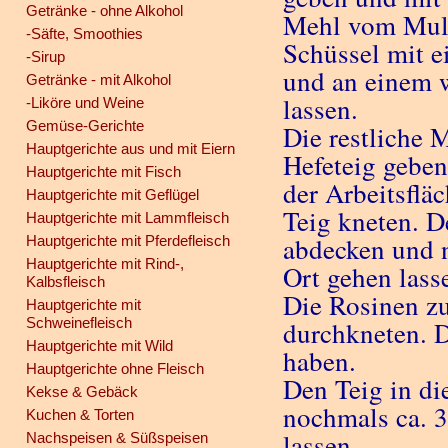
Getränke - ohne Alkohol
Mehl vom Muld
-Säfte, Smoothies
Schüssel mit 
-Sirup
und an einem 
Getränke - mit Alkohol
lassen.
-Liköre und Weine
Gemüse-Gerichte
Die restliche 
Hauptgerichte aus und mit Eiern
Hefeteig geben
Hauptgerichte mit Fisch
der Arbeitsflä
Hauptgerichte mit Geflügel
Teig kneten. D
Hauptgerichte mit Lammfleisch
abdecken und 
Hauptgerichte mit Pferdefleisch
Hauptgerichte mit Rind-,
Ort gehen lass
Kalbsfleisch
Die Rosinen z
Hauptgerichte mit
Schweinefleisch
durchkneten. D
Hauptgerichte mit Wild
haben.
Hauptgerichte ohne Fleisch
Den Teig in di
Kekse & Gebäck
nochmals ca. 
Kuchen & Torten
lassen.
Nachspeisen & Süßspeisen