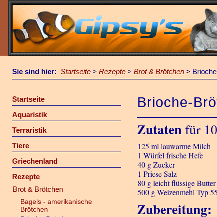
Sie sind hier:
Startseite
>
Rezepte
>
Brot & Brötchen
>
Brioche
Brioche-Br
Startseite
Aquaristik
Zutaten
für 10
Terraristik
125 ml lauwarme Milch
Tiere
1 Würfel frische Hefe
Griechenland
40 g Zucker
1 Priese Salz
Rezepte
80 g leicht flüssige Butter
Brot & Brötchen
500 g Weizenmehl Typ 55
Bagels - amerikanische
Zubereitung:
Brötchen