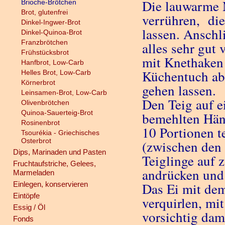
Die lauwarme 
Brioche-Brötchen
Brot, glutenfrei
verrühren, di
Dinkel-Ingwer-Brot
lassen. Anschl
Dinkel-Quinoa-Brot
Franzbrötchen
alles sehr gut
Frühstücksbrot
mit Knethaken 
Hanfbrot, Low-Carb
Küchentuch ab
Helles Brot, Low-Carb
Körnerbrot
gehen lassen.
Leinsamen-Brot, Low-Carb
Den Teig auf e
Olivenbrötchen
Quinoa-Sauerteig-Brot
bemehlten Hän
Rosinenbrot
10 Portionen t
Tsourékia - Griechisches
Osterbrot
(zwischen den 
Dips, Marinaden und Pasten
Teiglinge auf 
Fruchtaufstriche, Gelees,
andrücken und
Marmeladen
Einlegen, konservieren
Das Ei mit de
Eintöpfe
verquirlen, mi
Essig / Öl
vorsichtig dam
Fonds