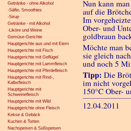
Nun kann man 
Getränke - ohne Alkohol
auf die Brötch
-Säfte, Smoothies
-Sirup
Im vorgeheizt
Getränke - mit Alkohol
Ober- und Unte
-Liköre und Weine
goldbraun bac
Gemüse-Gerichte
Hauptgerichte aus und mit Eiern
Möchte man be
Hauptgerichte mit Fisch
sie gleich na
Hauptgerichte mit Geflügel
und noch 5 Mi
Hauptgerichte mit Lammfleisch
Hauptgerichte mit Pferdefleisch
Tipp:
Die Bröt
Hauptgerichte mit Rind-,
im nicht vorge
Kalbsfleisch
150°C Ober- un
Hauptgerichte mit
Schweinefleisch
Hauptgerichte mit Wild
12.04.2011
Hauptgerichte ohne Fleisch
Kekse & Gebäck
Kuchen & Torten
Nachspeisen & Süßspeisen