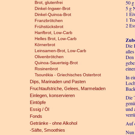
50 g
Brot, glutenfrei
5 g 
Dinkel-Ingwer-Brot
1 Ei
Dinkel-Quinoa-Brot
1 Te
Franzbrötchen
2 Es
Frühstücksbrot
Hanfbrot, Low-Carb
Helles Brot, Low-Carb
Zube
Körnerbrot
Die 
Leinsamen-Brot, Low-Carb
alles
Den 
Olivenbrötchen
gebe
Quinoa-Sauerteig-Brot
eine
Rosinenbrot
Tsourékia - Griechisches Osterbrot
In e
Dips, Marinaden und Pasten
Loch
Back
Fruchtaufstriche, Gelees, Marmeladen
Einlegen, konservieren
Die 
Eintöpfe
genü
und 
Essig / Öl
verr
Fonds
Auf 
Getränke - ohne Alkohol
-Säfte, Smoothies
Nun 