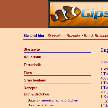
Sie sind hier:
Startseite
>
Rezepte
>
Brot & Brötche
Startseite
Ba
Aquaristik
Dies
Terraristik
1 Wü
Tiere
2 Te
400 
Griechenland
1 Tee
1 Te
Rezepte
700 
Brot & Brötchen
1 Es
Bagels - amerikanische Brötchen
3 Ess
1 Li
Brioche-Brötchen