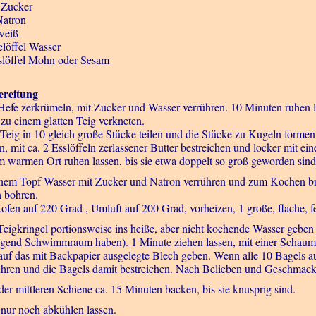
 Zucker
Natron
weiß
elöffel Wasser
slöffel Mohn oder Sesam
reitung
Hefe zerkrümeln, mit Zucker und Wasser verrühren. 10 Minuten ruhen l
 zu einem glatten Teig verkneten.
Teig in 10 gleich große Stücke teilen und die Stücke zu Kugeln formen.
n, mit ca. 2 Esslöffeln zerlassener Butter bestreichen und locker mit
m warmen Ort ruhen lassen, bis sie etwa doppelt so groß geworden sin
inem Topf Wasser mit Zucker und Natron verrühren und zum Kochen brin
 bohren.
ofen auf 220 Grad , Umluft auf 200 Grad, vorheizen, 1 große, flache, f
Teigkringel portionsweise ins heiße, aber nicht kochende Wasser geben 
gend Schwimmraum haben). 1 Minute ziehen lassen, mit einer Schaumk
auf das mit Backpapier ausgelegte Blech geben. Wenn alle 10 Bagels a
ühren und die Bagels damit bestreichen. Nach Belieben und Geschmac
der mittleren Schiene ca. 15 Minuten backen, bis sie knusprig sind.
nur noch abkühlen lassen.