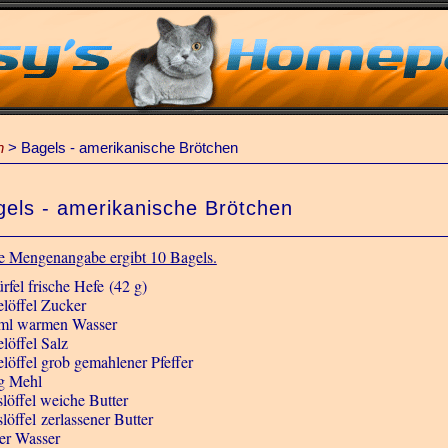
n
>
Bagels - amerikanische Brötchen
gels - amerikanische Brötchen
e Mengenangabe ergibt 10 Bagels.
rfel frische Hefe (42 g)
elöffel Zucker
ml warmen Wasser
löffel Salz
elöffel grob gemahlener Pfeffer
g Mehl
slöffel weiche Butter
löffel zerlassener Butter
ter Wasser