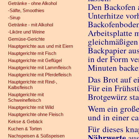
Getränke - ohne Alkohol
Den Backofen 
-Säfte, Smoothies
Unterhitze vor
-Sirup
Backofenboden 
Getränke - mit Alkohol
Arbeitsplatte 
-Liköre und Weine
gleichmäßigen 
Gemüse-Gerichte
Hauptgerichte aus und mit Eiern
Backpapier au
Hauptgerichte mit Fisch
in der Form ver
Hauptgerichte mit Geflügel
Minuten backe
Hauptgerichte mit Lammfleisch
Hauptgerichte mit Pferdefleisch
Das Brot auf e
Hauptgerichte mit Rind-,
Für ein Frühst
Kalbsfleisch
Brotgewürz sta
Hauptgerichte mit
Schweinefleisch
Wem ein großes
Hauptgerichte mit Wild
Hauptgerichte ohne Fleisch
und in einer c
Kekse & Gebäck
Für dieses kna
Kuchen & Torten
Nährwerte
aus
Nachspeisen & Süßspeisen