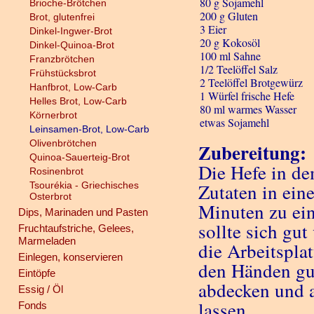
80 g Sojamehl
Brioche-Brötchen
200 g Gluten
Brot, glutenfrei
3 Eier
Dinkel-Ingwer-Brot
20 g Kokosöl
Dinkel-Quinoa-Brot
100 ml Sahne
Franzbrötchen
1/2 Teelöffel Salz
Frühstücksbrot
2 Teelöffel Brotgewürz
Hanfbrot, Low-Carb
1 Würfel frische Hefe
Helles Brot, Low-Carb
80 ml warmes Wasser
Körnerbrot
etwas Sojamehl
Leinsamen-Brot, Low-Carb
Olivenbrötchen
Zubereitung:
Quinoa-Sauerteig-Brot
Die Hefe in de
Rosinenbrot
Tsourékia - Griechisches
Zutaten in ein
Osterbrot
Minuten zu ein
Dips, Marinaden und Pasten
sollte sich gu
Fruchtaufstriche, Gelees,
Marmeladen
die Arbeitspla
Einlegen, konservieren
den Händen gut
Eintöpfe
abdecken und 
Essig / Öl
lassen.
Fonds