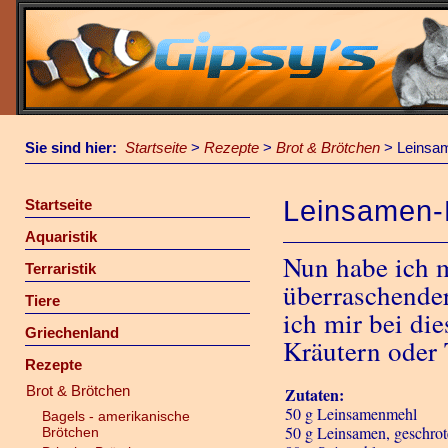
Sie sind hier:
Startseite
>
Rezepte
>
Brot & Brötchen
>
Leinsa
Leinsamen-
Startseite
Aquaristik
Nun habe ich m
Terraristik
überraschender
Tiere
ich mir bei di
Griechenland
Kräutern oder 
Rezepte
Brot & Brötchen
Zutaten:
50 g Leinsamenmehl
Bagels - amerikanische
50 g Leinsamen, geschrot
Brötchen