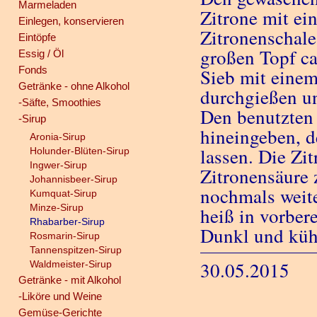
Marmeladen
Zitrone mit ei
Einlegen, konservieren
Zitronenschal
Eintöpfe
großen Topf ca
Essig / Öl
Fonds
Sieb mit eine
Getränke - ohne Alkohol
durchgießen u
-Säfte, Smoothies
Den benutzten
-Sirup
hineingeben, d
Aronia-Sirup
lassen. Die Zi
Holunder-Blüten-Sirup
Ingwer-Sirup
Zitronensäure 
Johannisbeer-Sirup
nochmals weite
Kumquat-Sirup
Minze-Sirup
heiß in vorber
Rhabarber-Sirup
Dunkl und kühl
Rosmarin-Sirup
Tannenspitzen-Sirup
30.05.2015
Waldmeister-Sirup
Getränke - mit Alkohol
-Liköre und Weine
Gemüse-Gerichte