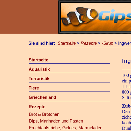
Sie sind hier:
Startseite
>
Rezepte
>
-Sirup
>
Ingwer
Startseite
In
Aquaristik
100 
Terraristik
ein p
1 Li
Tiere
800 
Saft
Griechenland
Zube
Rezepte
Den 
Brot & Brötchen
zieh
Dips, Marinaden und Pasten
köch
Dunk
Fruchtaufstriche, Gelees, Marmeladen