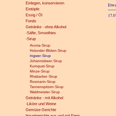
Einlegen, konservieren
Etwa
Eintöpfe
17.0
Essig / Öl
Fonds
Getränke - ohne Alkohol
-Säfte, Smoothies
-Sirup
Aronia-Sirup
Holunder-Blüten-Sirup
Ingwer-Sirup
Johannisbeer-Sirup
Kumquat-Sirup
Minze-Sirup
Rhabarber-Sirup
Rosmarin-Sirup
Tannenspitzen-Sirup
Waldmeister-Sirup
Getränke - mit Alkohol
-Liköre und Weine
Gemüse-Gerichte
Hauptgerichte aus und mit Eiern