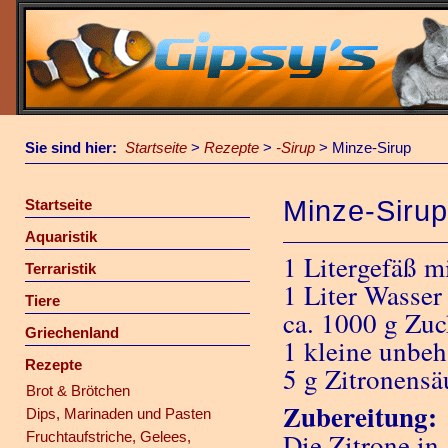
Sie sind hier:
Startseite
>
Rezepte
>
-Sirup
>
Minze-Sirup
Minze-Siru
Startseite
Aquaristik
1 Litergefäß m
Terraristik
1 Liter Wasser
Tiere
ca. 1000 g Zuc
Griechenland
1 kleine unbeh
Rezepte
5 g Zitronensä
Brot & Brötchen
Zubereitung:
Dips, Marinaden und Pasten
Die Zitrone in
Fruchtaufstriche, Gelees,