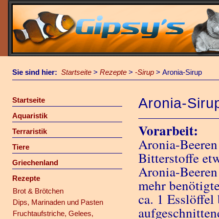
Sie sind hier:
Startseite
>
Rezepte
>
-Sirup
>
Aronia-Sirup
Aronia-Siru
Startseite
Aquaristik
Vorarbeit:
Terraristik
Aronia-Beeren 
Tiere
Bitterstoffe et
Griechenland
Aronia-Beeren 
Rezepte
mehr benötigte
Brot & Brötchen
ca. 1 Esslöffe
Dips, Marinaden und Pasten
aufgeschnitten
Fruchtaufstriche, Gelees,