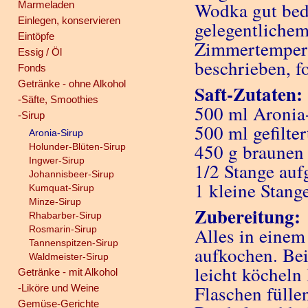
Wodka gut bede
Marmeladen
Einlegen, konservieren
gelegentlichem
Eintöpfe
Zimmertemperat
Essig / Öl
beschrieben, fo
Fonds
Getränke - ohne Alkohol
Saft-Zutaten:
-Säfte, Smoothies
500 ml Aronia
-Sirup
500 ml gefilte
Aronia-Sirup
450 g braunen
Holunder-Blüten-Sirup
Ingwer-Sirup
1/2 Stange auf
Johannisbeer-Sirup
1 kleine Stang
Kumquat-Sirup
Minze-Sirup
Zubereitung:
Rhabarber-Sirup
Rosmarin-Sirup
Alles in eine
Tannenspitzen-Sirup
aufkochen. Be
Waldmeister-Sirup
leicht köcheln 
Getränke - mit Alkohol
Flaschen fülle
-Liköre und Weine
Gemüse-Gerichte