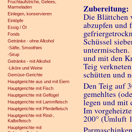
Fruchtaufstriche, Gelees,
Zubereitung:
Marmeladen
Einlegen, konservieren
Die Blättchen
Eintöpfe
abzupfen und f
Essig / Öl
gefriergetrock
Fonds
Schüssel siebe
Getränke - ohne Alkohol
untermischen.
-Säfte, Smoothies
-Sirup
und mit den K
Getränke - mit Alkohol
Teig verkneten
-Liköre und Weine
schütten und 
Gemüse-Gerichte
Hauptgerichte aus und mit Eiern
Den Teig auf 3
Hauptgerichte mit Fisch
gemehltes (ode
Hauptgerichte mit Geflügel
legen und mit 
Hauptgerichte mit Lammfleisch
Im vorgeheizte
Hauptgerichte mit Pferdefleisch
Hauptgerichte mit Rind-,
200° (Umluft 
Kalbsfleisch
Parmaschinken 
Hauptgerichte mit