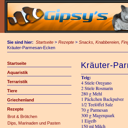
Sie sind hier:
Startseite
>
Rezepte
>
Snacks, Knabbereien, Fin
Kräuter-Parmesan-Ecken
Kräuter-Pa
Startseite
Aquaristik
Teig:
Terraristik
4 Stiele Oregano
2 Stiele Rosmarin
Tiere
280 g Mehl
1 Päckchen Backpulver
Griechenland
1/2 Teelöffel Salz
Rezepte
70 g Parmesan
300 g Magerquark
Brot & Brötchen
1 Eigelb
Dips, Marinaden und Pasten
150 ml Milch