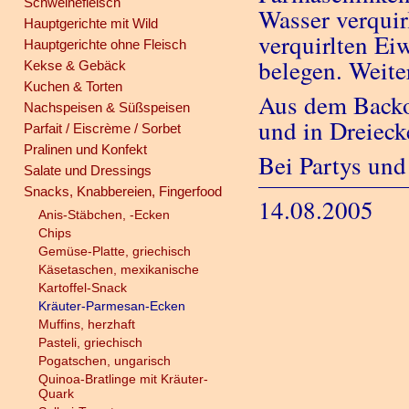
Schweinefleisch
Wasser verqui
Hauptgerichte mit Wild
verquirlten Ei
Hauptgerichte ohne Fleisch
belegen. Weite
Kekse & Gebäck
Kuchen & Torten
Aus dem Backo
Nachspeisen & Süßspeisen
und in Dreieck
Parfait / Eiscrème / Sorbet
Pralinen und Konfekt
Bei Partys und
Salate und Dressings
Snacks, Knabbereien, Fingerfood
14.08.2005
Anis-Stäbchen, -Ecken
Chips
Gemüse-Platte, griechisch
Käsetaschen, mexikanische
Kartoffel-Snack
Kräuter-Parmesan-Ecken
Muffins, herzhaft
Pasteli, griechisch
Pogatschen, ungarisch
Quinoa-Bratlinge mit Kräuter-
Quark