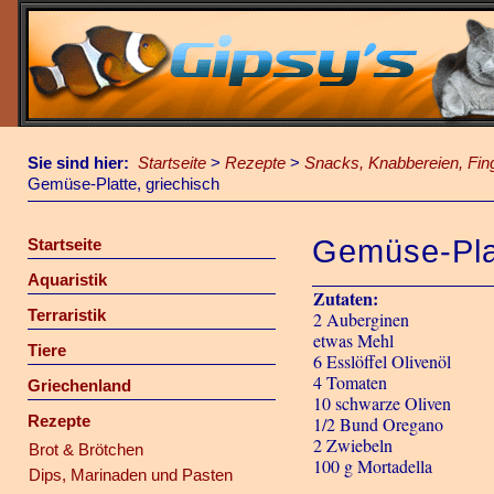
Sie sind hier:
Startseite
>
Rezepte
>
Snacks, Knabbereien, Fin
Gemüse-Platte, griechisch
Gemüse-Plat
Startseite
Aquaristik
Zutaten:
Terraristik
2 Auberginen
etwas Mehl
Tiere
6 Esslöffel Olivenöl
4 Tomaten
Griechenland
10 schwarze Oliven
Rezepte
1/2 Bund Oregano
2 Zwiebeln
Brot & Brötchen
100 g Mortadella
Dips, Marinaden und Pasten