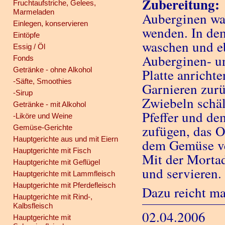
Zubereitung:
Fruchtaufstriche, Gelees,
Marmeladen
Auberginen wa
Einlegen, konservieren
wenden. In de
Eintöpfe
waschen und eb
Essig / Öl
Auberginen- u
Fonds
Getränke - ohne Alkohol
Platte anricht
-Säfte, Smoothies
Garnieren zurü
-Sirup
Zwiebeln schä
Getränke - mit Alkohol
Pfeffer und d
-Liköre und Weine
zufügen, das O
Gemüse-Gerichte
Hauptgerichte aus und mit Eiern
dem Gemüse ve
Hauptgerichte mit Fisch
Mit der Mortad
Hauptgerichte mit Geflügel
und servieren.
Hauptgerichte mit Lammfleisch
Hauptgerichte mit Pferdefleisch
Dazu reicht ma
Hauptgerichte mit Rind-,
Kalbsfleisch
02.04.2006
Hauptgerichte mit