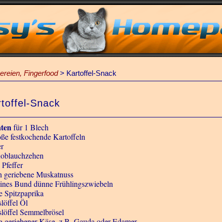
reien, Fingerfood
>
Kartoffel-Snack
toffel-Snack
aten
für 1 Blech
oße festkochende Kartoffeln
er
oblauchzehen
 Pfeffer
ch geriebene Muskatnuss
eines Bund dünne Frühlingszwiebeln
te Spitzpaprika
löffel Öl
slöffel Semmelbrösel
g geriebener Käse, z.B. Gauda oder Edamer