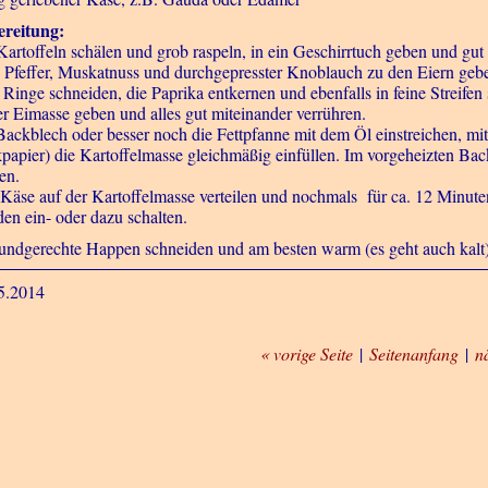
reitung:
Kartoffeln schälen und grob raspeln, in ein Geschirrtuch geben und gut
, Pfeffer, Muskatnuss und durchgepresster Knoblauch zu den Eiern geb
e Ringe schneiden, die Paprika entkernen und ebenfalls in feine Streife
er Eimasse geben und alles gut miteinander verrühren.
Backblech oder besser noch die Fettpfanne mit dem Öl einstreichen, mit
papier) die Kartoffelmasse gleichmäßig einfüllen. Im vorgeheizten Ba
en.
Käse auf der Kartoffelmasse verteilen und nochmals für ca. 12 Minut
den ein- oder dazu schalten.
undgerechte Happen schneiden und am besten warm (es geht auch kalt)
5.2014
« vorige Seite
|
Seitenanfang
|
n