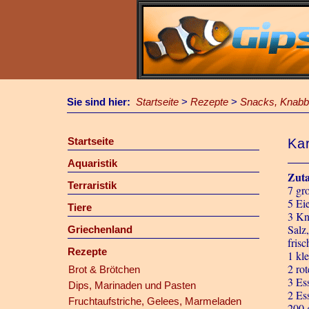
Sie sind hier:
Startseite
>
Rezepte
>
Snacks, Knabbe
Startseite
Kar
Aquaristik
Zut
Terraristik
7 gr
5 Ei
Tiere
3 Kn
Salz,
Griechenland
fris
Rezepte
1 kl
2 ro
Brot & Brötchen
3 Ess
Dips, Marinaden und Pasten
2 Es
Fruchtaufstriche, Gelees, Marmeladen
200 