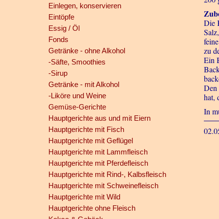
Einlegen, konservieren
Zube
Eintöpfe
Die 
Essig / Öl
Salz
Fonds
fein
zu d
Getränke - ohne Alkohol
Ein 
-Säfte, Smoothies
Back
-Sirup
back
Getränke - mit Alkohol
Den 
-Liköre und Weine
hat, 
Gemüse-Gerichte
In m
Hauptgerichte aus und mit Eiern
Hauptgerichte mit Fisch
02.0
Hauptgerichte mit Geflügel
Hauptgerichte mit Lammfleisch
Hauptgerichte mit Pferdefleisch
Hauptgerichte mit Rind-, Kalbsfleisch
Hauptgerichte mit Schweinefleisch
Hauptgerichte mit Wild
Hauptgerichte ohne Fleisch