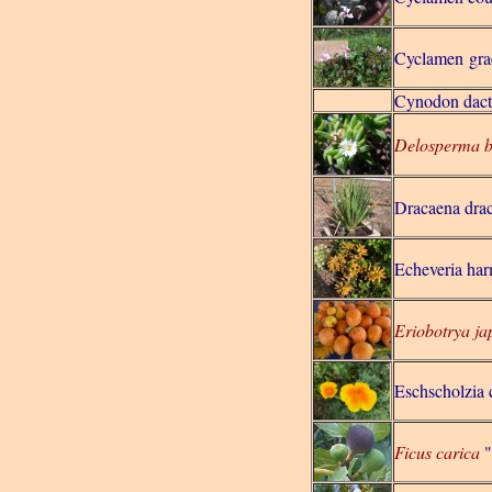
Cyclamen gr
Cynodon dact
Delosperma 
Dracaena dra
Echeveria har
Eriobotrya ja
Eschscholzia c
Ficus carica
"