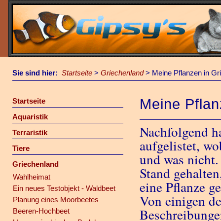
Sie sind hier:
Startseite
>
Griechenland
>
Meine Pflanzen in Gr
Meine Pflan
Startseite
Aquaristik
Nachfolgend ha
Terraristik
aufgelistet, wo
Tiere
und was nicht.
Griechenland
Stand gehalten
Wahlheimat
eine Pflanze g
Ein neues Testobjekt - Waldbeet
Von einigen de
Planung eines Moorbeetes
Beschreibungen
Beeren-Hochbeet