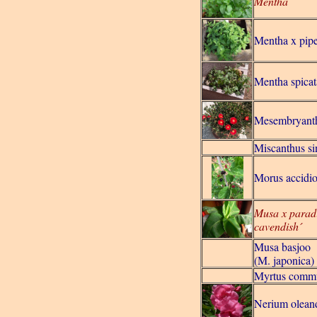
Mentha
Mentha x pipe
Mentha spica
Mesembryant
Miscanthus si
Morus accidio
Musa x parad
cavendish´
Musa basjoo
(M. japonica)
Myrtus comm
Nerium olean