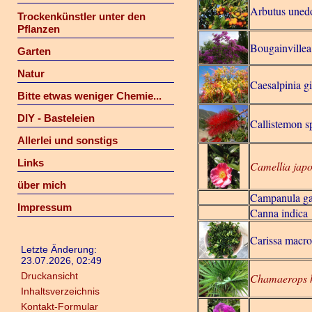
Arbutus uned
Trockenkünstler unter den
Pflanzen
Bougainvillea
Garten
Natur
Caesalpinia gil
Bitte etwas weniger Chemie...
DIY - Basteleien
Callistemon s
Allerlei und sonstigs
Links
Camellia jap
über mich
Campanula ga
Impressum
Canna indica
Carissa macr
Letzte Änderung:
23.07.2026, 02:49
Druckansicht
Chamaerops h
Inhaltsverzeichnis
Kontakt-Formular