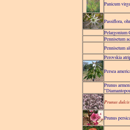
Panicum virg
Passiflora, oh
Pelargonium C
Pennisetum a
Pennisetum a
Perovskia atrip
Persea ameri
Prunus armen
"Diamantopo
Prunus dulcis
Prunus persic