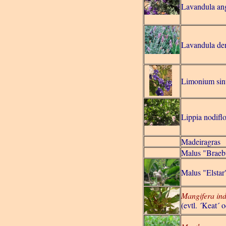
Lavandula ang
Lavandula den
Limonium sinu
Lippia nodifl
Madeiragras
Malus "Braeb
Malus "Elstar
Mangifera ind
(evtl. ´Keat´ o