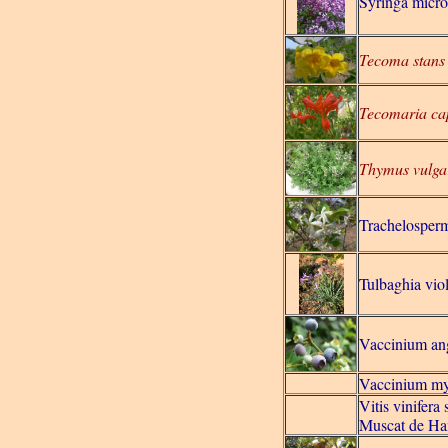
Syringa micro
Tecoma stans
Tecomaria ca
Thymus vulga
Trachelosper
Tulbaghia vio
Vaccinium ang
Vaccinium myr
Vitis vinifera 
Muscat de H