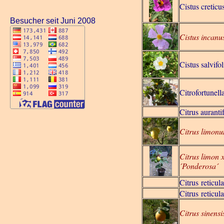
Cistus creticu
Besucher seit Juni 2008
Cistus incanus
Cistus salvifol
Citrofortunell
Citrus aurantif
Citrus limon
Citrus limon 
´Ponderosa´
Citrus reticula
Citrus reticul
Citrus sinensi