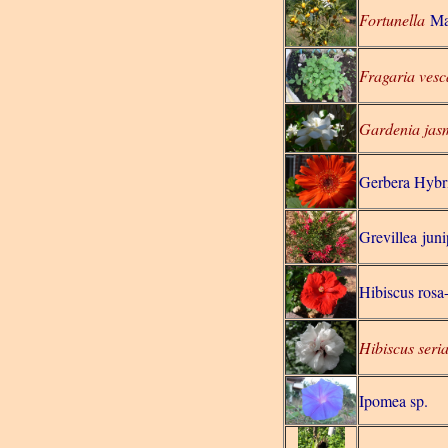
Fortunella
Ma
Fragaria vesc
Gardenia jas
Gerbera Hybr
Grevillea juni
Hibiscus rosa-
Hibiscus seri
Ipomea sp.