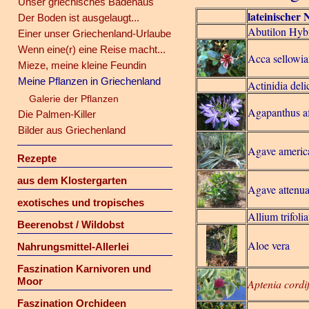
Unser griechisches Badehaus
lateinischer
Der Boden ist ausgelaugt...
Abutilon Hyb
Einer unser Griechenland-Urlaube
Wenn eine(r) eine Reise macht...
Acca sellowia
Mieze, meine kleine Feundin
Meine Pflanzen in Griechenland
Actinidia deli
Galerie der Pflanzen
Agapanthus a
Die Palmen-Killer
Bilder aus Griechenland
Agave america
Rezepte
aus dem Klostergarten
Agave attenua
exotisches und tropisches
Allium trifoli
Beerenobst / Wildobst
Aloe vera
Nahrungsmittel-Allerlei
Faszination Karnivoren und
Moor
Aptenia cordif
Faszination Orchideen