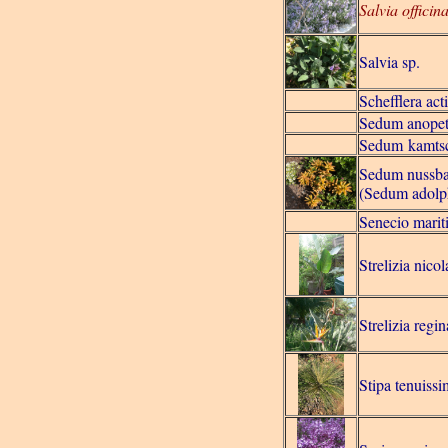
Salvia officina
Salvia sp.
Schefflera act
Sedum anope
Sedum kamts
Sedum nussb
(Sedum adolp
Senecio marit
Strelizia nicol
Strelizia regi
Stipa tenuiss