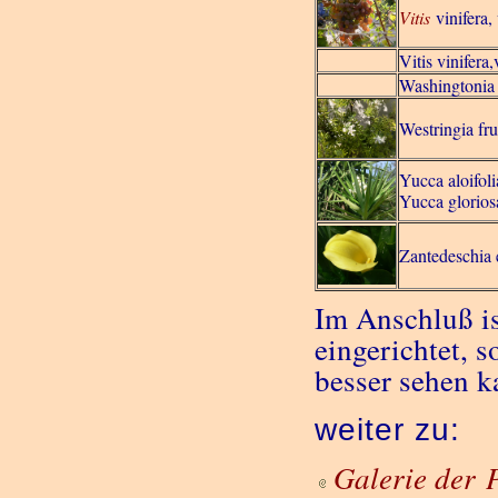
Vitis
vinifera,
Vitis vinifera
Washingtonia 
Westringia fru
Yucca aloifoli
Yucca glorios
Zantedeschia e
Im Anschluß is
eingerichtet, 
besser sehen k
weiter zu:
Galerie der 