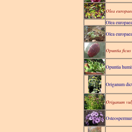
Olea europae
Olea europae
Olea europae
Opuntia ficus
Opuntia humi
Origanum dic
Origanum vul
Osteospermum