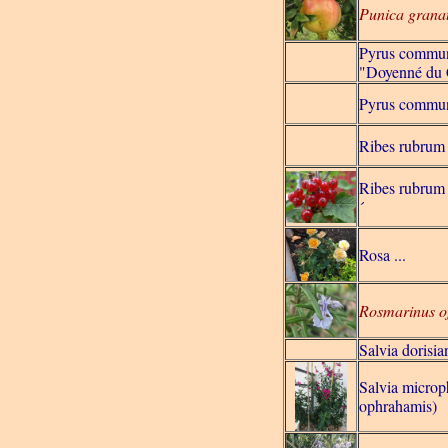
Punica gran
Pyrus commu
"Doyenné du
Pyrus commun
Ribes rubrum 
Ribes rubrum 
´
Rosa ...
Rosmarinus of
Salvia dorisia
Salvia microp
ophrahamis)