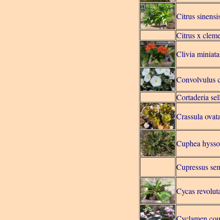
Citrus sinensi
Citrus x clem
Clivia miniata
Convolvulus 
Cortaderia se
Crassula ovat
Cuphea hyssop
Cupressus se
Cycas revolut
Cyclamen co