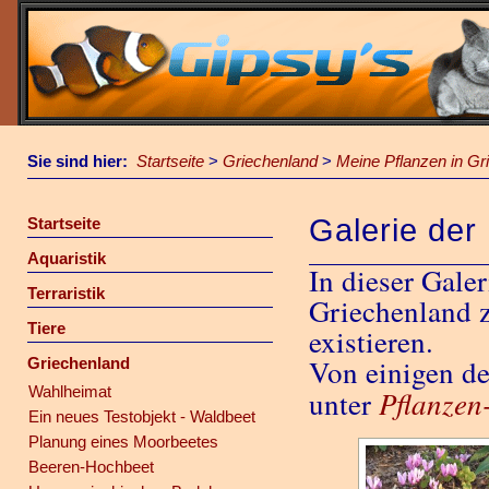
Sie sind hier:
Startseite
>
Griechenland
>
Meine Pflanzen in Gr
Galerie der
Startseite
Aquaristik
In dieser Gale
Terraristik
Griechenland z
Tiere
existieren.
Von einigen de
Griechenland
Wahlheimat
Pflanzen
unter
Ein neues Testobjekt - Waldbeet
Planung eines Moorbeetes
Beeren-Hochbeet