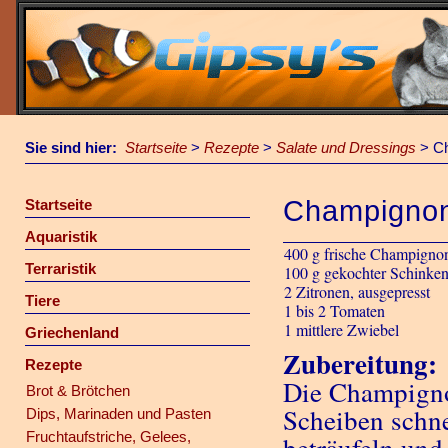
Sie sind hier:
Startseite
>
Rezepte
>
Salate und Dressings
>
Ch
Champignon
Startseite
Aquaristik
400 g frische Champigno
Terraristik
100 g gekochter Schinke
2 Zitronen, ausgepresst
Tiere
1 bis 2 Tomaten
1 mittlere Zwiebel
Griechenland
Zubereitung:
Rezepte
Die Champignon
Brot & Brötchen
Scheiben schne
Dips, Marinaden und Pasten
Fruchtaufstriche, Gelees,