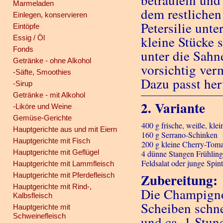
beträufeln und
Marmeladen
dem restlichen 
Einlegen, konservieren
Petersilie unt
Eintöpfe
kleine Stücke 
Essig / Öl
Fonds
unter die Sahn
Getränke - ohne Alkohol
vorsichtig ver
-Säfte, Smoothies
Dazu passt her
-Sirup
Getränke - mit Alkohol
2. Variante
-Liköre und Weine
Gemüse-Gerichte
400 g frische, weiße, kl
Hauptgerichte aus und mit Eiern
160 g Serrano-Schinken
Hauptgerichte mit Fisch
200 g kleine Cherry-Tom
Hauptgerichte mit Geflügel
4 dünne Stangen Frühlin
Feldsalat oder junge Spint
Hauptgerichte mit Lammfleisch
Zubereitung:
Hauptgerichte mit Pferdefleisch
Hauptgerichte mit Rind-,
Die Champignon
Kalbsfleisch
Scheiben schne
Hauptgerichte mit
Schweinefleisch
und ca. 1 Stun