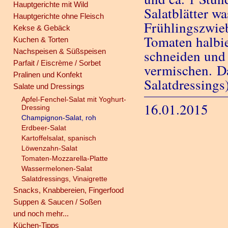
Hauptgerichte mit Wild
Salatblätter w
Hauptgerichte ohne Fleisch
Frühlingszwieb
Kekse & Gebäck
Tomaten halbie
Kuchen & Torten
Nachspeisen & Süßspeisen
schneiden und 
Parfait / Eiscrème / Sorbet
vermischen.
Da
Pralinen und Konfekt
Salatdressings
Salate und Dressings
Apfel-Fenchel-Salat mit Yoghurt-
16.01.2015
Dressing
Champignon-Salat, roh
Erdbeer-Salat
Kartoffelsalat, spanisch
Löwenzahn-Salat
Tomaten-Mozzarella-Platte
Wassermelonen-Salat
Salatdressings, Vinaigrette
Snacks, Knabbereien, Fingerfood
Suppen & Saucen / Soßen
und noch mehr...
Küchen-Tipps