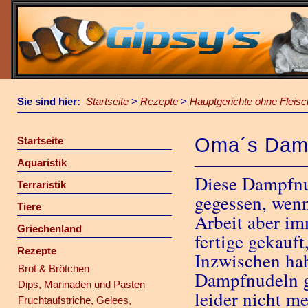
Sie sind hier:
Startseite
>
Rezepte
>
Hauptgerichte ohne Fleisc
Oma´s Dam
Startseite
Aquaristik
Diese Dampfnu
Terraristik
gegessen, wenn
Tiere
Arbeit aber im
Griechenland
fertige gekauft
Rezepte
Inzwischen hab
Brot & Brötchen
Dampfnudeln g
Dips, Marinaden und Pasten
leider nicht me
Fruchtaufstriche, Gelees,