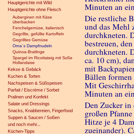
Hauptgerichte mit Wild
Minuten an ei
Hauptgerichte ohne Fleisch
Die restliche B
Auberginen mit Käse
überbacken
und das Mehl z
Fenchelgemüse, italienisch
durchkneten. D
Gegrillte, gefüllte Kartoffeln
Gegrilltes Gemüse
bestreuen, den
Oma´s Dampfnudeln
durchkneten. D
Quinoa-Bratlinge
ca. 10 cm), da
Spargel im Ricottateig mit Soße
Hollandaise
mit Backpapier
Kekse & Gebäck
Bällen formen 
Kuchen & Torten
Mit Geschirrh
Nachspeisen & Süßspeisen
Parfait / Eiscrème / Sorbet
Minuten an ei
Pralinen und Konfekt
Den Zucker in
Salate und Dressings
Snacks, Knabbereien, Fingerfood
großen Pfanne 
Suppen & Saucen / Soßen
Hitze je 4 Dam
und noch mehr...
zueinander). 
Küchen-Tipps