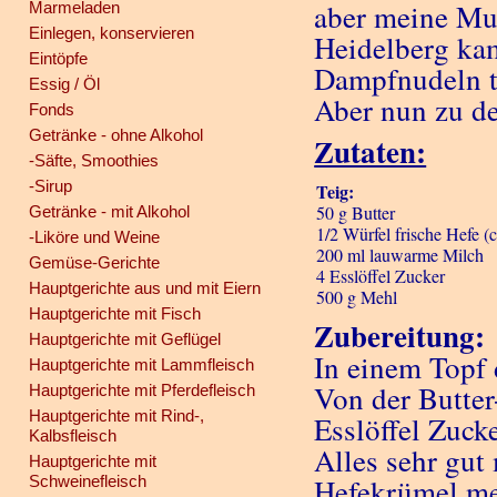
aber meine Mu
Marmeladen
Einlegen, konservieren
Heidelberg kam
Eintöpfe
Dampfnudeln ty
Essig / Öl
Aber nun zu d
Fonds
Getränke - ohne Alkohol
Zutaten:
-Säfte, Smoothies
-Sirup
Teig:
50 g Butter
Getränke - mit Alkohol
1/2 Würfel frische Hefe (c
-Liköre und Weine
200 ml lauwarme Milch
Gemüse-Gerichte
4 Esslöffel Zucker
Hauptgerichte aus und mit Eiern
500 g Mehl
Hauptgerichte mit Fisch
Zubereitung:
Hauptgerichte mit Geflügel
In einem Topf 
Hauptgerichte mit Lammfleisch
Von der Butter
Hauptgerichte mit Pferdefleisch
Hauptgerichte mit Rind-,
Esslöffel Zuck
Kalbsfleisch
Alles sehr gut
Hauptgerichte mit
Schweinefleisch
Hefekrümel me