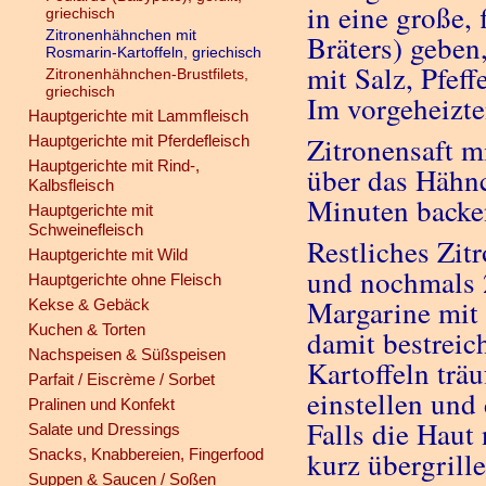
in eine große,
griechisch
Zitronenhähnchen mit
Bräters) geben
Rosmarin-Kartoffeln, griechisch
mit Salz, Pfef
Zitronenhähnchen-Brustfilets,
griechisch
Im vorgeheizte
Hauptgerichte mit Lammfleisch
Zitronensaft m
Hauptgerichte mit Pferdefleisch
Hauptgerichte mit Rind-,
über das Hähnc
Kalbsfleisch
Minuten back
Hauptgerichte mit
Schweinefleisch
Restliches Zit
Hauptgerichte mit Wild
und nochmals 
Hauptgerichte ohne Fleisch
Margarine mit
Kekse & Gebäck
Kuchen & Torten
damit bestreich
Nachspeisen & Süßspeisen
Kartoffeln trä
Parfait / Eiscrème / Sorbet
einstellen und
Pralinen und Konfekt
Falls die Haut
Salate und Dressings
Snacks, Knabbereien, Fingerfood
kurz übergrille
Suppen & Saucen / Soßen