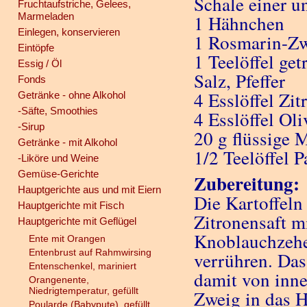
Schale einer u
Fruchtaufstriche, Gelees,
Marmeladen
1 Hähnchen
Einlegen, konservieren
1 Rosmarin-Z
Eintöpfe
1 Teelöffel ge
Essig / Öl
Salz, Pfeffer
Fonds
4 Esslöffel Zit
Getränke - ohne Alkohol
-Säfte, Smoothies
4 Esslöffel Ol
-Sirup
20 g flüssige 
Getränke - mit Alkohol
1/2 Teelöffel 
-Liköre und Weine
Gemüse-Gerichte
Zubereitung:
Hauptgerichte aus und mit Eiern
Die Kartoffeln
Hauptgerichte mit Fisch
Zitronensaft mi
Hauptgerichte mit Geflügel
Knoblauchzehe
Ente mit Orangen
Entenbrust auf Rahmwirsing
verrühren. Da
Entenschenkel, mariniert
damit von inn
Orangenente,
Niedrigtemperatur, gefüllt
Zweig in das H
Poularde (Babypute), gefüllt,