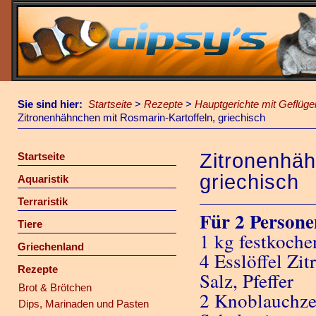
Sie sind hier:
Startseite
>
Rezepte
>
Hauptgerichte mit Geflüge
Zitronenhähnchen mit Rosmarin-Kartoffeln, griechisch
Zitronenhäh
Startseite
griechisch
Aquaristik
Terraristik
Für 2 Persone
Tiere
1 kg festkoche
Griechenland
4 Esslöffel Zit
Rezepte
Salz, Pfeffer
Brot & Brötchen
2 Knoblauchz
Dips, Marinaden und Pasten