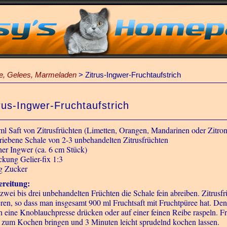
he, Gelees, Marmeladen
>
Zitrus-Ingwer-Fruchtaufstrich
rus-Ingwer-Fruchtaufstrich
ml Saft von Zitrusfrüchten (Limetten, Orangen, Mandarinen oder Zitro
riebene Schale von 2-3 unbehandelten Zitrusfrüchten
cher Ingwer (ca. 6 cm Stück)
ckung Gelier-fix 1:3
g Zucker
reitung:
zwei bis drei unbehandelten Früchten die Schale fein abreiben. Zitrusfr
eren, so dass man insgesamt 900 ml Fruchtsaft mit Fruchtpüree hat. Den
h eine Knoblauchpresse drücken oder auf einer feinen Reibe raspeln. Fr
 zum Kochen bringen und 3 Minuten leicht sprudelnd kochen lassen.