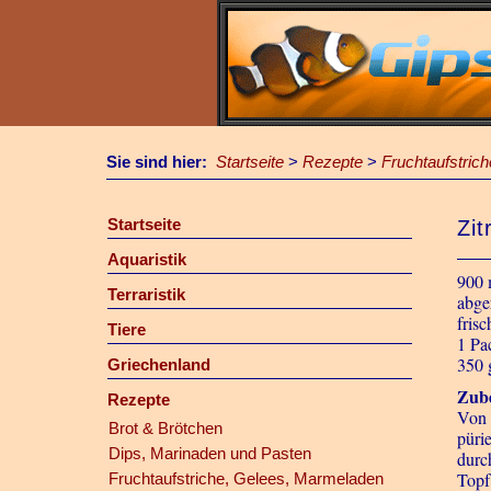
Sie sind hier:
Startseite
>
Rezepte
>
Fruchtaufstric
Startseite
Zit
Aquaristik
900 
Terraristik
abge
fris
Tiere
1 Pa
350 
Griechenland
Zube
Rezepte
Von 
Brot & Brötchen
püri
Dips, Marinaden und Pasten
durc
Topf
Fruchtaufstriche, Gelees, Marmeladen