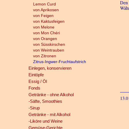
Den F
Lemon Curd
Währ
von Aprikosen
von Feigen
von Kaktusfeigen
von Melone
von Mon Chéri
von Orangen
von Süsskirschen
von Weintrauben
von Zitronen
Zitrus-Ingwer-Fruchtaufstrich
Einlegen, konservieren
Eintöpfe
Essig / Öl
Fonds
Getränke - ohne Alkohol
13.0
-Säfte, Smoothies
-Sirup
Getränke - mit Alkohol
-Liköre und Weine
Gemüse-Gerichte