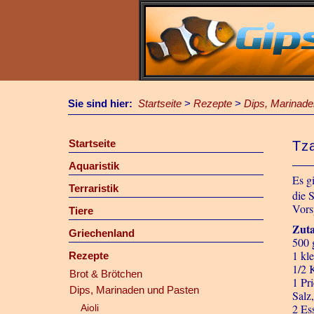
Sie sind hier:
Startseite
>
Rezepte
>
Dips, Marinade
Startseite
Tza
Aquaristik
Es g
Terraristik
die 
Vors
Tiere
Zuta
Griechenland
500 
1 kl
Rezepte
1/2 
Brot & Brötchen
1 Pr
Dips, Marinaden und Pasten
Salz,
2 Es
Aioli