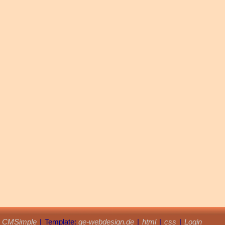
y
CMSimple
|
Template:
ge-webdesign.de
|
html
|
css
|
Login