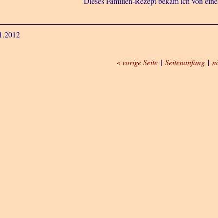
Dieses Familien-Rezept bekam ich von eine
1.2012
« vorige Seite
|
Seitenanfang
|
n