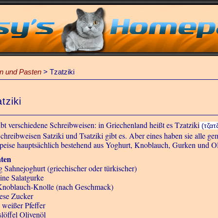
n und Pasten
>
Tzatziki
tziki
ibt verschiedene Schreibweisen: in Griechenland heißt es Tzatziki
(τζατζ
Schreibweisen Satziki und Tsatziki gibt es. Aber eines haben sie alle ge
peise hauptsächlich bestehend aus Yoghurt, Knoblauch, Gurken und Ol
ten
g Sahnejoghurt (griechischer oder türkischer)
eine Salatgurke
Knoblauch-Knolle (nach Geschmack)
iese Zucker
 weißer Pfeffer
slöffel Olivenöl