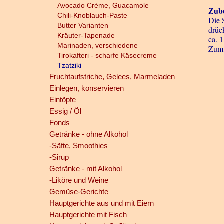
Avocado Créme, Guacamole
Zube
Chili-Knoblauch-Paste
Die 
Butter Varianten
drüc
Kräuter-Tapenade
ca. 
Marinaden, verschiedene
Zum 
Tirokafteri - scharfe Käsecreme
Tzatziki
Fruchtaufstriche, Gelees, Marmeladen
Einlegen, konservieren
Eintöpfe
Essig / Öl
Fonds
Getränke - ohne Alkohol
-Säfte, Smoothies
-Sirup
Getränke - mit Alkohol
-Liköre und Weine
Gemüse-Gerichte
Hauptgerichte aus und mit Eiern
Hauptgerichte mit Fisch