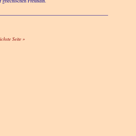
r griechischen Freundin.
ächste Seite »