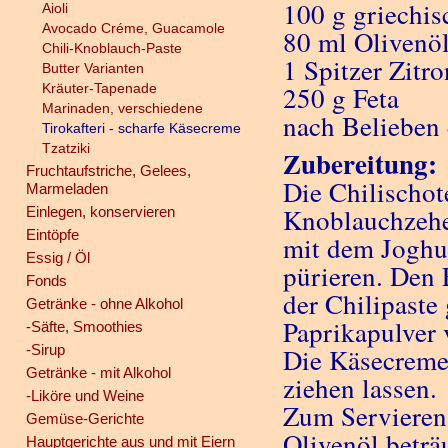
100 g griechi
Aioli
Avocado Créme, Guacamole
80 ml Olivenö
Chili-Knoblauch-Paste
1 Spitzer Zitro
Butter Varianten
Kräuter-Tapenade
250 g Feta
Marinaden, verschiedene
nach Belieben 
Tirokafteri - scharfe Käsecreme
Tzatziki
Zubereitung:
Fruchtaufstriche, Gelees,
Die Chilischot
Marmeladen
Knoblauchzehe
Einlegen, konservieren
Eintöpfe
mit dem Joghur
Essig / Öl
pürieren. Den 
Fonds
der Chilipaste
Getränke - ohne Alkohol
Paprikapulver 
-Säfte, Smoothies
-Sirup
Die Käsecreme
Getränke - mit Alkohol
ziehen lassen.
-Liköre und Weine
Zum Servieren 
Gemüse-Gerichte
Olivenöl beträ
Hauptgerichte aus und mit Eiern