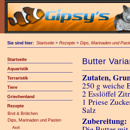
Sie sind hier:
Startseite
>
Rezepte
>
Dips, Marinaden und Past
Butter Vari
Startseite
Aquaristik
Zutaten, Gru
Terraristik
250 g weiche B
Tiere
2 Esslöffel Zit
Griechenland
1 Priese Zucke
Rezepte
Salz
Brot & Brötchen
Zubereitung:
Dips, Marinaden und Pasten
Die Butter mit
Aioli