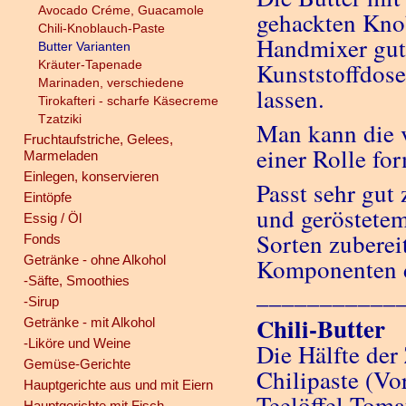
Avocado Créme, Guacamole
gehackten Knob
Chili-Knoblauch-Paste
Handmixer gut 
Butter Varianten
Kräuter-Tapenade
Kunststoffdose
Marinaden, verschiedene
lassen.
Tirokafteri - scharfe Käsecreme
Tzatziki
Man kann die v
Fruchtaufstriche, Gelees,
einer Rolle fo
Marmeladen
Einlegen, konservieren
Passt sehr gut
Eintöpfe
und geröstetem
Essig / Öl
Sorten zuberei
Fonds
Getränke - ohne Alkohol
Komponenten 
-Säfte, Smoothies
___________
-Sirup
Chili-Butter
Getränke - mit Alkohol
-Liköre und Weine
Die Hälfte der
Gemüse-Gerichte
Chilipaste (Vor
Hauptgerichte aus und mit Eiern
Teelöffel Toma
Hauptgerichte mit Fisch