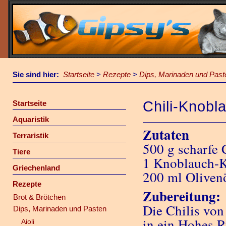
Sie sind hier:
Startseite
>
Rezepte
>
Dips, Marinaden und Past
Chili-Knobl
Startseite
Aquaristik
Zutaten
Terraristik
500 g scharfe 
Tiere
1 Knoblauch-K
Griechenland
200 ml Oliven
Rezepte
Zubereitung:
Brot & Brötchen
Die Chilis von
Dips, Marinaden und Pasten
in ein Hohes 
Aioli