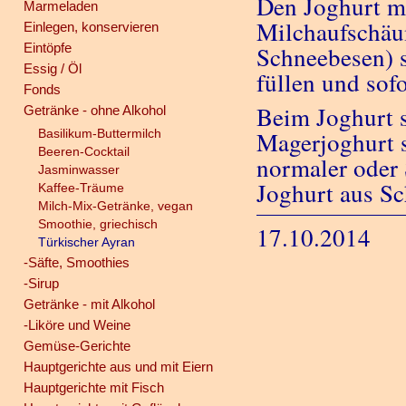
Den Joghurt m
Marmeladen
Milchaufschäum
Einlegen, konservieren
Eintöpfe
Schneebesen) s
Essig / Öl
füllen und sofo
Fonds
Beim Joghurt s
Getränke - ohne Alkohol
Basilikum-Buttermilch
Magerjoghurt s
Beeren-Cocktail
normaler oder 
Jasminwasser
Joghurt aus Sc
Kaffee-Träume
Milch-Mix-Getränke, vegan
Smoothie, griechisch
17.10.2014
Türkischer Ayran
-Säfte, Smoothies
-Sirup
Getränke - mit Alkohol
-Liköre und Weine
Gemüse-Gerichte
Hauptgerichte aus und mit Eiern
Hauptgerichte mit Fisch