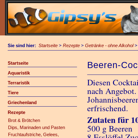
Sie sind hier:
Startseite
>
Rezepte
>
Getränke - ohne Alkohol
Beeren-Cock
Startseite
Aquaristik
Diesen Cocktai
Terraristik
nach Angebot. 
Tiere
Johannisbeeren
Griechenland
erfrischend.
Rezepte
Zutaten für 1
Brot & Brötchen
500 g Beeren
Dips, Marinaden und Pasten
8 Esslöffel Zu
Fruchtaufstriche, Gelees,