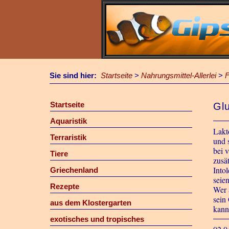
Sie sind hier:
Startseite
>
Nahrungsmittel-Allerlei
>
F
Startseite
Glu
Aquaristik
Lakt
Terraristik
und 
bei 
Tiere
zusä
Into
Griechenland
seie
Rezepte
Wer 
sein
aus dem Klostergarten
kann
exotisches und tropisches