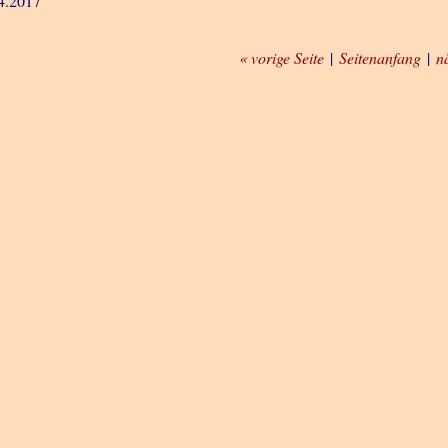
4.2017
« vorige Seite
|
Seitenanfang
|
n