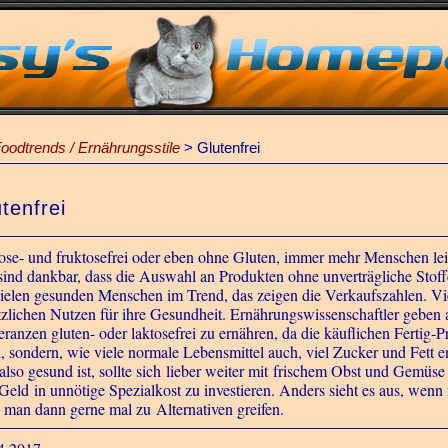
oodtrends / Ernährungsstile
>
Glutenfrei
tenfrei
ose- und fruktosefrei oder eben ohne Gluten, immer mehr Menschen leid
sind dankbar, dass die Auswahl an Produkten ohne unverträgliche Stoff
vielen gesunden Menschen im Trend, das zeigen die Verkaufszahlen. Vie
tzlichen Nutzen für ihre Gesundheit. Ernährungswissenschaftler geben a
leranzen gluten- oder laktosefrei zu ernähren, da die käuflichen Fertig
n, sondern, wie viele normale Lebensmittel auch, viel Zucker und Fett e
also gesund ist, sollte sich lieber weiter mit frischem Obst und Gemüs
 Geld in unnötige Spezialkost zu investieren. Anders sieht es aus, wenn
 man dann gerne mal zu Alternativen greifen.