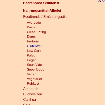
02.0
Beerenobst / Wildobst
Nahrungsmittel-Allerlei
Foodtrends / Ernährungsstile
Ayurveda
Basisch
Clean Eating
Detox
Frutarier
Glutenfrei
Low Carb
Paleo
Pegan
Sous Vide
Superfoods
Vegan
Vegetarier
Rohkost
Amaranth
Buchweizen
Canihua
Chia