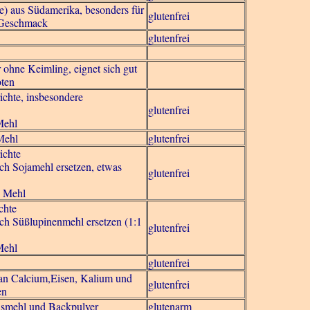
re) aus Südamerika, besonders für
glutenfrei
 Geschmack
glutenfrei
 ohne Keimling, eignet sich gut
oten
chte, insbesondere
glutenfrei
Mehl
Mehl
glutenfrei
ichte
h Sojamehl ersetzen, etwas
glutenfrei
g Mehl
chte
h Süßlupinenmehl ersetzen (1:1
glutenfrei
Mehl
glutenfrei
 an Calcium,Eisen, Kalium und
glutenfrei
en
ismehl und Backpulver
glutenarm