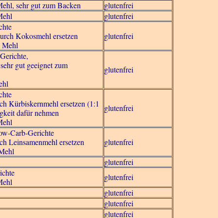
Mehl, sehr gut zum Backen
glutenfrei
Mehl
glutenfrei
chte
urch Kokosmehl ersetzen
glutenfrei
g Mehl
Gerichte,
 sehr gut geeignet zum
glutenfrei
ehl
chte
h Kürbiskernmehl ersetzen (1:1
glutenfrei
igkeit dafür nehmen
Mehl
Low-Carb-Gerichte
h Leinsamenmehl ersetzen
glutenfrei
 Mehl
glutenfrei
ichte
glutenfrei
Mehl
glutenfrei
glutenfrei
glutenfrei