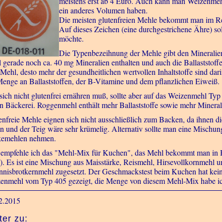
meistens erst ab 4 Euro. Auch kann man Weizenmehl 
ein anderes Volumen haben.
Die meisten glutenfreien Mehle bekommt man im Re
Auf dieses Zeichen (eine durchgestrichene Ähre) so
möchte.
Die Typenbezeihnung der Mehle gibt den Mineralie
 gerade noch ca. 40 mg Mineralien enthalten und auch die Ballaststoff
Mehl, desto mehr der gesundheitlichen wertvollen Inhaltstoffe sind dar
Menge an Ballaststoffen, der B-Vitamine und dem pflanzlichen Eiweiß.
sich nicht glutenfrei ernähren muß, sollte aber auf das Weizenmehl Typ 
en Bäckerei. Roggenmehl enthält mehr Ballaststoffe sowie mehr Miner
enfreie Mehle eignen sich nicht ausschließlich zum Backen, da ihnen d
en und der Teig wäre sehr krümelig. Alternativ sollte man eine Mischun
kemehlen nehmen.
 empfehle ich das "Mehl-Mix für Kuchen", das Mehl bekommt man in Bi
). Es ist eine Mischung aus Maisstärke, Reismehl, Hirsevollkornmehl u
nnisbrotkernmehl zugesetzt. Der Geschmackstest beim Kuchen hat k
enmehl vom Typ 405 gezeigt, die Menge von diesem Mehl-Mix habe ich
2.2015
ter zu: