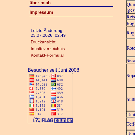
über mich
Qui
(ges
Impressum
Reis
Rog
Letzte Änderung:
Rog
23.07.2026, 02:49
Druckansicht
Rot
Inhaltsverzeichnis
Kontakt-Formular
Sesa
Besucher seit Juni 2008
Soj
Süß
Tap
Teff
Tem