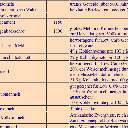
naomehl
uraltes Getreide (über 5000 Jah
prochen: keen Wah)
herzhafte Backwaren, nussiger
vollkornmehl
genmehl
1150
grobes Mehl mit Kornrestenaber
genbackschrot
1800
zur Herstellung von Vollkornbr
hervorragend für Low-Carb-Geri
e Linsen Mehl
für Teigwaren
49 g Kohlenhydrate pro 100 g 
mmehl, teilentölt
29 g Kohlenhydrate pro 100 g 
hervorragend für Low-Carb-Ger
20% der Weizenmehlmenge durc
amehl
mehr Flüssigkeit dafür nehmen
21,5 g Kohlenhydrate pro 100 
gut geeignet für Low-Carb-Geri
15% der Weizenmehlmenge durc
lupinenmehl
austauschen)
10 g Kohlenhydrate pro 100 g 
iokamehl
Tapiokastärke
Afrikanische Zwerghirse, reich
-Vollkornmehl
Zink, gut geeignet für Backwar
puramehl
eine Mischung aus Weizen-, Re