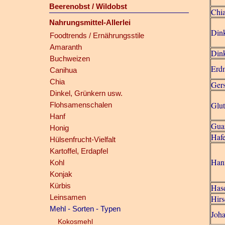
Beerenobst / Wildobst
Chia
Nahrungsmittel-Allerlei
Din
Foodtrends / Ernährungsstile
Amaranth
Dink
Buchweizen
Erd
Canihua
Chia
Ger
Dinkel, Grünkern usw.
Glu
Flohsamenschalen
Hanf
Gua
Honig
Haf
Hülsenfrucht-Vielfalt
Kartoffel, Erdapfel
Hanf
Kohl
Konjak
Kürbis
Hase
Leinsamen
Hirs
Mehl - Sorten - Typen
Joha
Kokosmehl