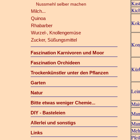
Kas
Nussmehl selber machen
Kic
Milch...
Quinoa
Koko
Rhabarber
Wurzel-, Knollengemüse
Zucker, Süßungsmittel
Kon
Faszination Karnivoren und Moor
Faszination Orchideen
Kürb
Trockenkünstler unter den Pflanzen
Garten
Lein
Natur
Bitte etwas weniger Chemie...
Mais
DIY - Basteleien
Mand
Allerlei und sonstigs
Man
Meh
Links
Pfei