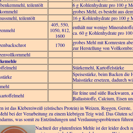
benkernmehl, teilentölt
6 g Kohlenhydrate pro 100 g M
lkornmehl
grobes Mehl, es besteht aus de
ussmehl, teilentölt
16 g Kohlenhydrate pro 100 g 
405, 550,
enthält nur wenige Mineralstoff
zenmehl
1050, 812,
ca. 60 g Kohlenhydrate pro 100
1600
grobes Mehl mit Kornresten aber
zenbackschrot
1700
zur Herstellung von Vollkornbr
zenvollkornmehl
rkemehle
ffelmehl
Stärkemehl, Kartoffelstärke
Speisestärke, beim Backen die 
stärke
Maisstärke ersetzen, dadurch wir
smehl
für feine und süße Backwaren, al
artoffelmehl
Ballaststoffe, Calcium, Eisen u
en ist das Klebereiweiß (elstisches Protein) in Weizen, Roggen, Gerste
Mehl bei der Verarbeitung zu einem klebrigen Teig wird. Das Gluten sch
darms, was somit zu Entzündungen und Verdauungsproblemen führen
Nachteil der glutenfreien Mehle ist der leider doch