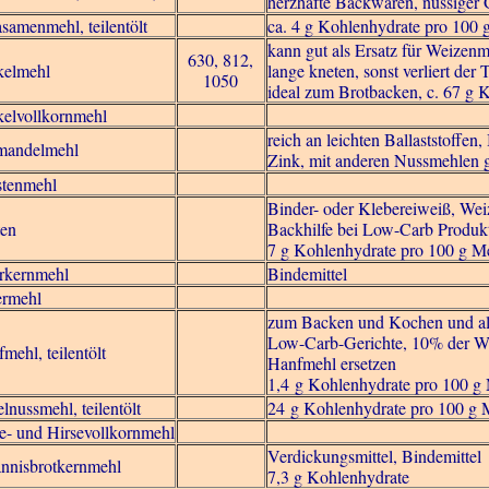
herzhafte Backwaren, nussiger
samenmehl, teilentölt
ca. 4 g Kohlenhydrate pro 100 
kann gut als Ersatz für Weizen
630, 812,
kelmehl
lange kneten, sonst verliert der 
1050
ideal zum Brotbacken, c. 67 g 
elvollkornmehl
reich an leichten Ballaststoffen
mandelmehl
Zink, mit anderen Nussmehlen 
stenmehl
Binder- oder Klebereiweiß, Wei
ten
Backhilfe bei Low-Carb Produk
7 g Kohlenhydrate pro 100 g M
rkernmehl
Bindemittel
ermehl
zum Backen und Kochen und als 
Low-Carb-Gerichte, 10% der 
mehl, teilentölt
Hanfmehl ersetzen
1,4 g Kohlenhydrate pro 100 g
lnussmehl, teilentölt
24 g Kohlenhydrate pro 100 g 
e- und Hirsevollkornmehl
Verdickungsmittel, Bindemittel
nnisbrotkernmehl
7,3 g Kohlenhydrate