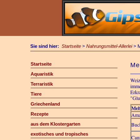
Sie sind hier:
Startseite
>
Nahrungsmittel-Allerlei
>
M
Startseite
Meh
Aquaristik
Weiz
Terraristik
imme
Erkr
Tiere
"Glu
Griechenland
Meh
Rezepte
Ama
aus dem Klostergarten
Buc
exotisches und tropisches
Can