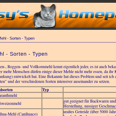
ehl - Sorten - Typen
l - Sorten - Typen
en-, Roggen- und Vollkornmehl kennt eigentlich jeder, es ist auch beka
r mehr Menschen dürfen einige dieser Mehle nicht mehr essen, da ihr K
ankung) entwickelt hat. Eine Bekannte hat dieses Problem und seit ich
ten" und der verschiedenen Sorten intensiver auseinander zu setzen.
lsorten
Typ
ranthmehl
gut geeignet für Backwaren und
hweizenmehl
Herstellung, nussiger Geschma
uraltes Getreide (über 5000 Jah
ihua-Mehl (Canihuaco)