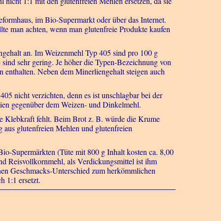
nicht 1:1 mit den glutenfreien Mehlen ersetzen, da sie
formhaus, im Bio-Supermarkt oder über das Internet.
llte man achten, wenn man glutenfreie Produkte kaufen
ngehalt an. Im Weizenmehl Typ 405 sind pro 100 g
e sind sehr gering. Je höher die Typen-Bezeichnung von
in enthalten. Neben dem Minerliengehalt steigen auch
405 nicht verzichten, denn es ist unschlagbar bei der
alien gegenüber dem Weizen- und Dinkelmehl.
ie Klebkraft fehlt. Beim Brot z. B. würde die Krume
g aus glutenfreien Mehlen und glutenfreien
o-Supermärkten (Tüte mit 800 g Inhalt kosten ca. 8,00
nd Reisvollkornmehl, als Verdickungsmittel ist ihm
einen Geschmacks-Unterschied zum herkömmlichen
 1:1 ersetzt.