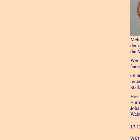
Mehl
dem 
die 
Wer 
fein
Glut
reiß
Stär
Hier
Euro
Joha
Weiz
13.1
wei