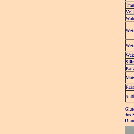
Trau
Vol
Waln
Wei
Wei
Wei
Stä
Karo
Mais
Rei
Süßk
Glut
das 
Dünn