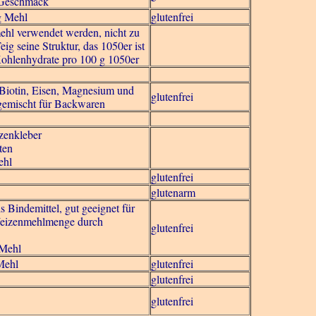
 Geschmack
g Mehl
glutenfrei
mehl verwendet werden, nicht zu
Teig seine Struktur, das 1050er ist
Kohlenhydrate pro 100 g 1050er
, Biotin, Eisen, Magnesium und
glutenfrei
gemischt für Backwaren
zenkleber
ten
ehl
glutenfrei
glutenarm
Bindemittel, gut geeignet für
Weizenmehlmenge durch
glutenfrei
 Mehl
Mehl
glutenfrei
glutenfrei
glutenfrei