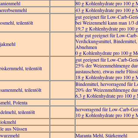
tanienmehl
80 g Kohlenhydrate pro 100 g 
hererbsenmehl
43 g Kohlenhydrate pro 100 g 
gut geeignet für Low-Carb-Geri
smehl, teilentölt
bei Weizenmehl kann man 1/3 d
19,7 g Kohlenhydrate pro 100 
sehr gut geeignet für Low-Carb-
Verdickungsmittel, Bindemittel,
jakmehl
Abnehmen
0 g Kohlenhydrate pro 100 g M
gut geeignet für Low-Carb-Geri
25% der Weizenmehlmenge durc
iskernmehl, teilentölt
austauschen), etwas mehr Flüss
18 g Kohlenhydrate pro 100 g 
Bindemittel, hervorragend für 
samenmehl, teilentölt
20% der Weizenmehlmenge durc
6,3 g Kohlenhydrate pro 100 g
mehl, Polenta
hervorragend für Low-Carb-Ger
elmehl, teilentölt
10 g Kohlenhydrate pro 100 g 
iokmehl
le aus Nüssen
lwurzmehl
Maranta Mehl, Stärkemehl