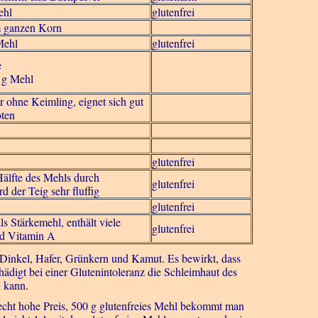
ehl
glutenfrei
m ganzen Korn
Mehl
glutenfrei
e
 g Mehl
 ohne Keimling, eignet sich gut
oten
glutenfrei
Hälfte des Mehls durch
glutenfrei
d der Teig sehr fluffig
glutenfrei
s Stärkemehl, enthält viele
glutenfrei
nd Vitamin A
, Dinkel, Hafer, Grünkern und Kamut. Es bewirkt, dass
ädigt bei einer Glutenintoleranz die Schleimhaut des
 kann.
 recht hohe Preis, 500 g glutenfreies Mehl bekommt man