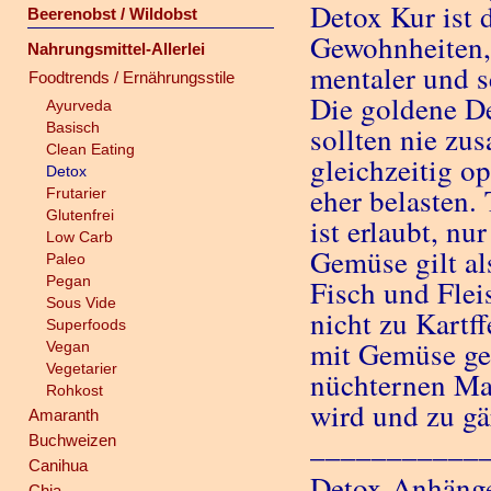
Detox Kur ist
Beerenobst / Wildobst
Gewohnheiten, 
Nahrungsmittel-Allerlei
mentaler und s
Foodtrends / Ernährungsstile
Die goldene De
Ayurveda
Basisch
sollten nie zu
Clean Eating
gleichzeitig o
Detox
eher belasten.
Frutarier
Glutenfrei
ist erlaubt, nu
Low Carb
Gemüse gilt al
Paleo
Pegan
Fisch und Flei
Sous Vide
nicht zu Kartff
Superfoods
mit Gemüse ge
Vegan
Vegetarier
nüchternen Ma
Rohkost
wird und zu gä
Amaranth
___________
Buchweizen
Canihua
Detox-Anhänger
Chia