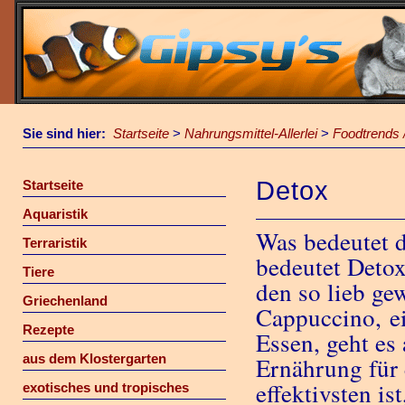
Sie sind hier:
Startseite
>
Nahrungsmittel-Allerlei
>
Foodtrends 
Detox
Startseite
Aquaristik
Was bedeutet 
Terraristik
bedeutet Detox
Tiere
den so lieb ge
Griechenland
Cappuccino, ei
Rezepte
Essen, geht es
aus dem Klostergarten
Ernährung für
effektivsten is
exotisches und tropisches