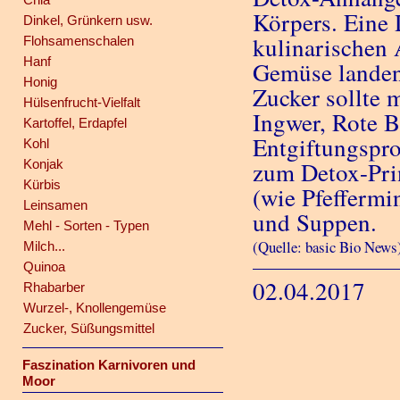
Körpers. Eine 
Dinkel, Grünkern usw.
kulinarischen 
Flohsamenschalen
Hanf
Gemüse landen
Honig
Zucker sollte
Hülsenfrucht-Vielfalt
Ingwer, Rote B
Kartoffel, Erdapfel
Entgiftungspro
Kohl
Konjak
zum Detox-Pri
Kürbis
(wie Pfeffermi
Leinsamen
und Suppen.
Mehl - Sorten - Typen
(Quelle: basic Bio News
Milch...
Quinoa
02.04.2017
Rhabarber
Wurzel-, Knollengemüse
Zucker, Süßungsmittel
Faszination Karnivoren und
Moor