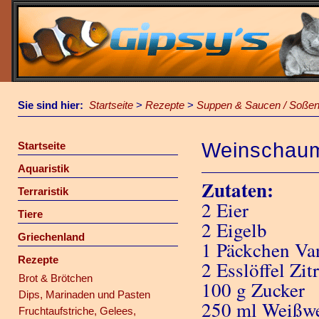
Sie sind hier:
Startseite
>
Rezepte
>
Suppen & Saucen / Soße
Weinschau
Startseite
Aquaristik
Zutaten:
Terraristik
2 Eier
Tiere
2 Eigelb
Griechenland
1 Päckchen Va
Rezepte
2 Esslöffel Zit
Brot & Brötchen
100 g Zucker
Dips, Marinaden und Pasten
250 ml Weißwei
Fruchtaufstriche, Gelees,