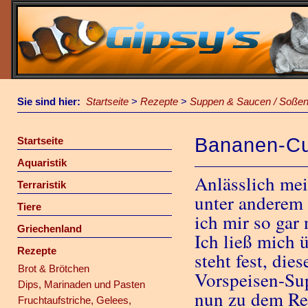
Sie sind hier:
Startseite
>
Rezepte
>
Suppen & Saucen / Soße
Bananen-Cu
Startseite
Aquaristik
Anlässlich me
Terraristik
unter anderem
Tiere
ich mir so gar
Griechenland
Ich ließ mich 
Rezepte
steht fest, di
Brot & Brötchen
Vorspeisen-Sup
Dips, Marinaden und Pasten
nun zu dem Re
Fruchtaufstriche, Gelees,