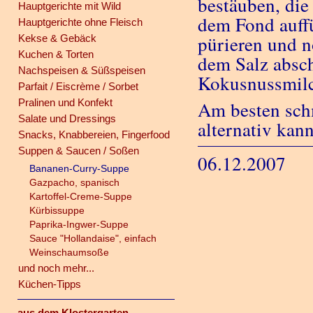
bestäuben, di
Hauptgerichte mit Wild
dem Fond auffü
Hauptgerichte ohne Fleisch
pürieren und 
Kekse & Gebäck
Kuchen & Torten
dem Salz absc
Nachspeisen & Süßspeisen
Kokusnussmilc
Parfait / Eiscrème / Sorbet
Pralinen und Konfekt
Am besten sch
Salate und Dressings
alternativ ka
Snacks, Knabbereien, Fingerfood
Suppen & Saucen / Soßen
06.12.2007
Bananen-Curry-Suppe
Gazpacho, spanisch
Kartoffel-Creme-Suppe
Kürbissuppe
Paprika-Ingwer-Suppe
Sauce "Hollandaise", einfach
Weinschaumsoße
und noch mehr...
Küchen-Tipps
aus dem Klostergarten