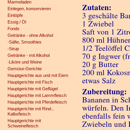
Marmeladen
Zutaten:
Einlegen, konservieren
3 geschälte B
Eintöpfe
1 Zwiebel
Essig / Öl
Fonds
Saft von 1 Zit
Getränke - ohne Alkohol
800 ml Hühne
-Säfte, Smoothies
1/2 Teelöffel 
-Sirup
70 g Ingwer (f
Getränke - mit Alkohol
20 g Butter
-Liköre und Weine
Gemüse-Gerichte
200 ml Kokosn
Hauptgerichte aus und mit Eiern
etwas Salz
Hauptgerichte mit Fisch
Zubereitung:
Hauptgerichte mit Geflügel
Hauptgerichte mit Lammfleisch
Bananen in Sch
Hauptgerichte mit Pferdefleisch
würfeln. Den I
Hauptgerichte mit Rind-,
ebenfalls fein
Kalbsfleisch
Hauptgerichte mit
Zwiebeln und 
Schweinefleisch