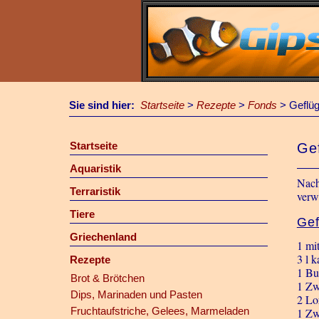
Sie sind hier:
Startseite
>
Rezepte
>
Fonds
>
Geflüg
Startseite
Ge
Aquaristik
Nach
Terraristik
verw
Tiere
Gef
Griechenland
1 mi
3 l k
Rezepte
1 Bu
Brot & Brötchen
1 Zw
Dips, Marinaden und Pasten
2 Lo
Fruchtaufstriche, Gelees, Marmeladen
1 Zw