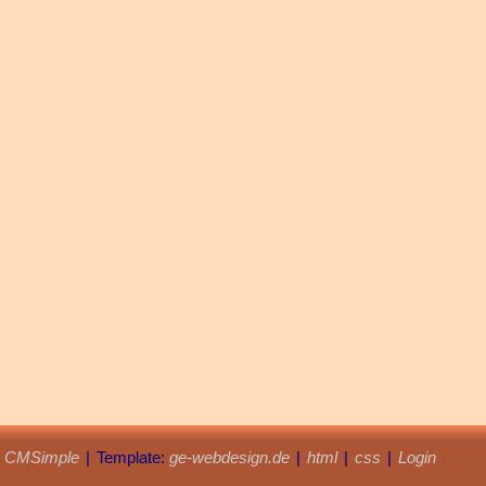
y
CMSimple
|
Template:
ge-webdesign.de
|
html
|
css
|
Login