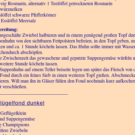
eig Rosmarin, alternativ 1 Teelöffel getrockneten Rosmarin
würznelken
slöffel schwarze Pfefferkörner
1 Esslöffel Meersalz
reitung:
ungeschälte Zwiebel halbieren und in einem genügend großen Topf dunk
enhuhn von den sichtbaren Fettpolstern befreien, in den Topf geben, 
gen und ca. 1 Stunde köcheln lassen. Das Huhn sollte immer mit Wasse
chendurch abschöpfen.
er Zwischenzeit das gewaschene und geputzte Suppengemüse würfeln und
 weitere Stunde köcheln lassen.
Suppenhuhn auf einem Teller beiseite legen um später das Fleisch von
Fond durch ein feines Sieb in einen weiteren Topf gießen. Abschmecke
ieren. Will man ihn in Gläser füllen den Fond nochmals kurz aufkochen, i
t verschließen.
_____________________________
lügelfond dunkel
 Geflügelklein
nd Suppengemüse
g Champignons
ttlere Zwiebeln