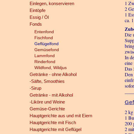
1 Zw
Einlegen, konservieren
2 Ge
Eintöpfe
1 Es
Essig / Öl
ca. 
Fonds
Zube
Entenfond
Die 
Fischfond
Supp
Geflügelfond
brin
Gemüsefond
zwis
Lammfond
In d
Rinderfond
eine
Wildfond, Wildjus
Das 
Den 
Getränke - ohne Alkohol
einfr
-Säfte, Smoothies
sofor
-Sirup
___
Getränke - mit Alkohol
-Liköre und Weine
Gef
Gemüse-Gerichte
2 kg
Hauptgerichte aus und mit Eiern
1 Bu
Hauptgerichte mit Fisch
200 
2 mi
Hauptgerichte mit Geflügel