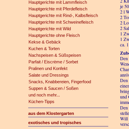
2 Kn
Hauptgerichte mit Lammfleisch
je 5
Hauptgerichte mit Pferdefleisch
2 l 
Hauptgerichte mit Rind-, Kalbsfleisch
2 To
Hauptgerichte mit Schweinefleisch
2 Lo
2 Sal
Hauptgerichte mit Wild
1 Zw
Hauptgerichte ohne Fleisch
1 Zw
Kekse & Gebäck
ca. 
Kuchen & Torten
Zube
Nachspeisen & Süßspeisen
Den 
Parfait / Eiscrème / Sorbet
Wend
Pralinen und Konfekt
Cham
anrö
Salate und Dressings
Den 
Snacks, Knabbereien, Fingerfood
eine
Suppen & Saucen / Soßen
brin
und noch mehr...
und 
Küchen-Tipps
imme
Den 
stel
aus dem Klostergarten
Will 
exotisches und tropisches
vers