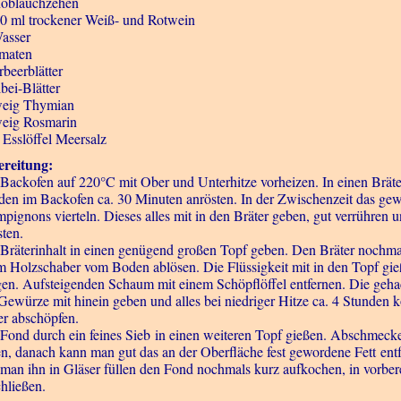
oblauchzehen
00 ml trockener Weiß- und Rotwein
Wasser
maten
rbeerblätter
bei-Blätter
eig Thymian
eig Rosmarin
1 Esslöffel Meersalz
reitung:
Backofen auf 220°C mit Ober und Unterhitze vorheizen. In einen Bräte
en im Backofen ca. 30 Minuten anrösten. In der Zwischenzeit das ge
pignons vierteln. Dieses alles mit in den Bräter geben, gut verrühre
sten.
Bräterinhalt in einen genügend großen Topf geben. Den Bräter nochmal
m Holzschaber vom Boden ablösen. Die Flüssigkeit mit in den Topf gi
gen. Aufsteigenden Schaum mit einem Schöpflöffel entfernen. Die geh
Gewürze mit hinein geben und alles bei niedriger Hitze ca. 4 Stunden
r abschöpfen.
Fond durch ein feines Sieb in einen weiteren Topf gießen. Abschmeck
len, danach kann man gut das an der Oberfläche fest gewordene Fett entf
man ihn in Gläser füllen den Fond nochmals kurz aufkochen, in vorbereite
chließen.