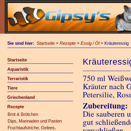
Sie sind hier:
Startseite
>
Rezepte
>
Essig / Öl
>
Kräuteressig
Kräuteressi
Startseite
Aquaristik
750 ml Weißwe
Terraristik
Kräuter nach G
Tiere
Petersilie, Ro
Griechenland
Zubereitung:
Rezepte
Die sauberen u
Brot & Brötchen
gut schließend
Dips, Marinaden und Pasten
verschließen.
Fruchtaufstriche, Gelees,