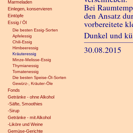
Marmeladen
Bei Raumtempe
Einlegen, konservieren
den Ansatz dur
Eintöpfe
vorbereitete kl
Essig / Öl
Die besten Essig-Sorten
Dunkel und küh
Apfelessig
Chili-Essig
30.08.2015
Himbeeressig
Kräuteressig
Minze-Melisse-Essig
Thymianessig
Tomatenessig
Die besten Speise-Öl-Sorten
Gewürz-, Kräuter-Öle
Fonds
Getränke - ohne Alkohol
-Säfte, Smoothies
-Sirup
Getränke - mit Alkohol
-Liköre und Weine
Gemüse-Gerichte