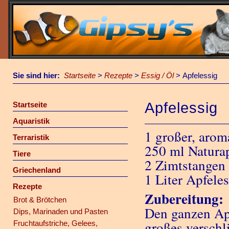
Sie sind hier:
Startseite
>
Rezepte
>
Essig / Öl
>
Apfelessig
Apfelessig
Startseite
Aquaristik
1 großer, aroma
Terraristik
250 ml Naturap
Tiere
2 Zimtstangen
Griechenland
1 Liter Apfeles
Rezepte
Zubereitung:
Brot & Brötchen
Den ganzen Apf
Dips, Marinaden und Pasten
großes verschl
Fruchtaufstriche, Gelees,