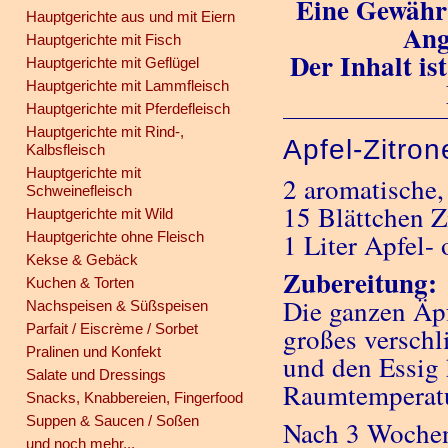
Eine Gewähr 
Hauptgerichte aus und mit Eiern
Ang
Hauptgerichte mit Fisch
Der Inhalt is
Hauptgerichte mit Geflügel
Hauptgerichte mit Lammfleisch
Hauptgerichte mit Pferdefleisch
Hauptgerichte mit Rind-,
Apfel-Zitro
Kalbsfleisch
Hauptgerichte mit
2 aromatische, 
Schweinefleisch
15 Blättchen Z
Hauptgerichte mit Wild
1 Liter Apfel-
Hauptgerichte ohne Fleisch
Kekse & Gebäck
Zubereitung:
Kuchen & Torten
Die ganzen Äpf
Nachspeisen & Süßspeisen
Parfait / Eiscrème / Sorbet
großes verschl
Pralinen und Konfekt
und den Essig 
Salate und Dressings
Raumtemperatu
Snacks, Knabbereien, Fingerfood
Suppen & Saucen / Soßen
Nach 3 Wochen 
und noch mehr...