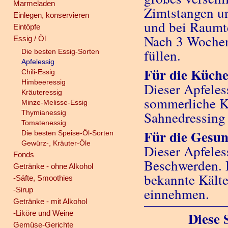
Marmeladen
Zimtstangen un
Einlegen, konservieren
und bei Raumt
Eintöpfe
Nach 3 Wochen 
Essig / Öl
füllen.
Die besten Essig-Sorten
Apfelessig
Für die Küche
Chili-Essig
Himbeeressig
Dieser Apfeless
Kräuteressig
sommerliche K
Minze-Melisse-Essig
Thymianessig
Sahnedressing
Tomatenessig
Für die Gesun
Die besten Speise-Öl-Sorten
Gewürz-, Kräuter-Öle
Dieser Apfeles
Fonds
Beschwerden. B
Getränke - ohne Alkohol
bekannte Kälte
-Säfte, Smoothies
einnehmen.
-Sirup
Getränke - mit Alkohol
-Liköre und Weine
Diese S
Gemüse-Gerichte