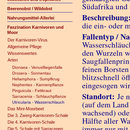
Südafrika und 
Beerenobst / Wildobst
Beschreibung
Nahrungsmittel-Allerlei
die ein- oder 
Faszination Karnivoren und
Moor
Fallentyp / N
Der Karnivoren-Virus
Wasserschläuch
Allgemeine Pflege
den Wurzeln w
Wissenswertes
Saugfallenprin
Arten
feinen Borsten
Dionaea - Venusfliegenfalle
Drosera - Sonnentau
blitzschnell öf
Heliamphora - Sumpfkrug
eingesogen wir
Nephentes - Kannenpflanze
Pinguicula - Fettkraut
Standort:
Je n
Sarracenia - Schlauchpflanze
(auf dem Land 
Utricularia - Wasserschlauch
Das Mini-Moorbeet
wachsend) oder
Die 3. Zwerg-Karnivoren-Schale
Hälfte aller W
Die 4. Karnivoren-Schale
immer nur mit
Die 5. Schale mit Sarracenen