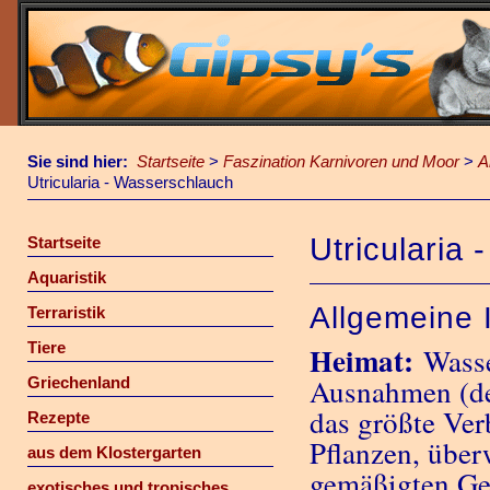
Sie sind hier:
Startseite
>
Faszination Karnivoren und Moor
>
A
Utricularia - Wasserschlauch
Utricularia
Startseite
Aquaristik
Allgemeine 
Terraristik
Tiere
Heimat:
Wasse
Ausnahmen (der
Griechenland
das größte Ver
Rezepte
Pflanzen, über
aus dem Klostergarten
gemäßigten Ge
exotisches und tropisches