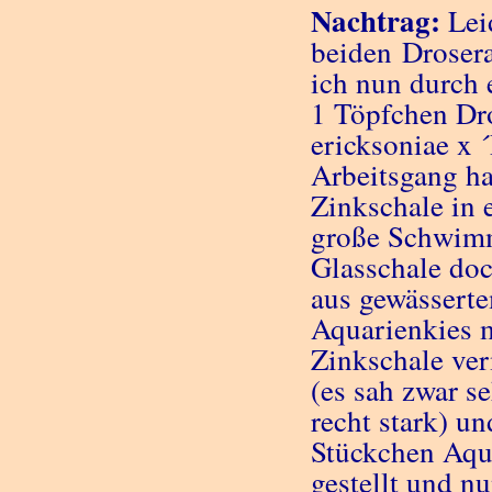
Nachtrag:
Leid
beiden Drosera
ich nun durch 
1 Töpfchen Dr
ericksoniae x ´
Arbeitsgang ha
Zinkschale in
große Schwimm
Glasschale doc
aus gewässerte
Aquarienkies 
Zinkschale ver
(es sah zwar s
recht stark) u
Stückchen Aqu
gestellt und n