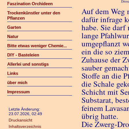
Drose
Faszination Orchideen
Auf dem Weg na
Trockenkünstler unter den
dafür infrage
Pflanzen
habe. Sie darf 
Garten
lange Pfahlwur
Natur
umgepflanzt w
Bitte etwas weniger Chemie...
ein die so ziem
DIY - Basteleien
Zuhause der Zw
Allerlei und sonstigs
sauber gemacht
Stoffe an die P
Links
die Schale gek
über mich
Schicht mit Se
Impressum
Substarat, bes
feinem Lavasa
Letzte Änderung:
übrig hatte.
23.07.2026, 02:49
Druckansicht
Die Zwerg-Dro
Inhaltsverzeichnis