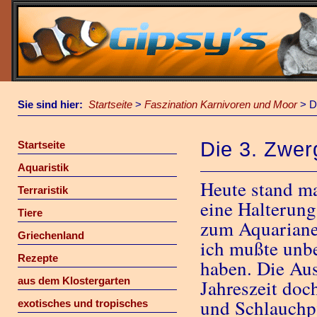
Sie sind hier:
Startseite
>
Faszination Karnivoren und Moor
>
D
Die 3. Zwer
Startseite
Aquaristik
Heute stand ma
Terraristik
eine Halterung
Tiere
zum Aquarianer
Griechenland
ich mußte unbe
Rezepte
haben. Die Aus
aus dem Klostergarten
Jahreszeit doc
und Schlauchpf
exotisches und tropisches