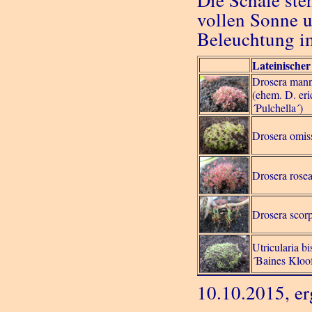
Die Schale ste
vollen Sonne u
Beleuchtung i
Lateinische
Drosera mann
(ehem. D. eri
´Pulchella´)
Drosera omis
Drosera rose
Drosera scorp
Utricularia b
´Baines Kloo
10.10.2015, er