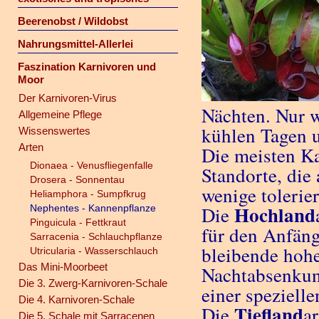
Beerenobst / Wildobst
Nahrungsmittel-Allerlei
Faszination Karnivoren und
Moor
Der Karnivoren-Virus
Nächten. Nur w
Allgemeine Pflege
kühlen Tagen u
Wissenswertes
Arten
Die meisten Ka
Dionaea - Venusfliegenfalle
Standorte, die 
Drosera - Sonnentau
wenige tolerie
Heliamphora - Sumpfkrug
Hochland
Nephentes - Kannenpflanze
Die
Pinguicula - Fettkraut
für den Anfäng
Sarracenia - Schlauchpflanze
bleibende hohe
Utricularia - Wasserschlauch
Das Mini-Moorbeet
Nachtabsenkun
Die 3. Zwerg-Karnivoren-Schale
einer spezielle
Die 4. Karnivoren-Schale
Tiefland
Die
a
Die 5. Schale mit Sarracenen