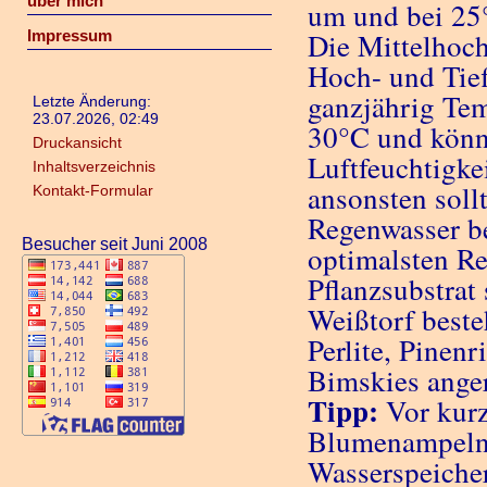
über mich
um und bei 25°
Impressum
Die Mittelhoch
Hoch- und Tief
ganzjährig Te
Letzte Änderung:
23.07.2026, 02:49
30°C und könne
Druckansicht
Luftfeuchtigke
Inhaltsverzeichnis
ansonsten soll
Kontakt-Formular
Regenwasser b
Besucher seit Juni 2008
optimalsten Re
Pflanzsubstrat
Weißtorf beste
Perlite, Pinen
Bimskies anger
Tipp:
Vor kurz
Blumenampeln 
Wasserspeicher