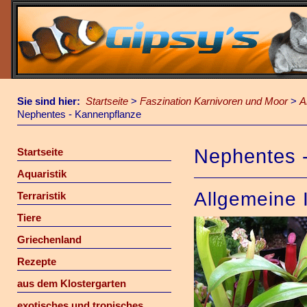
Sie sind hier:
Startseite
>
Faszination Karnivoren und Moor
>
A
Nephentes - Kannenpflanze
Nephentes 
Startseite
Aquaristik
Allgemeine 
Terraristik
Tiere
Griechenland
Rezepte
aus dem Klostergarten
exotisches und tropisches