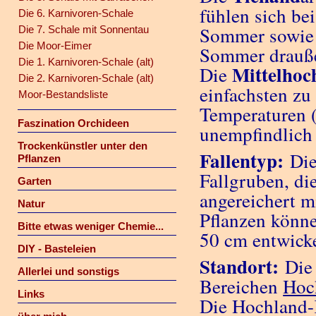
fühlen sich be
Die 6. Karnivoren-Schale
Sommer sowie 
Die 7. Schale mit Sonnentau
Die Moor-Eimer
Sommer drauße
Die 1. Karnivoren-Schale (alt)
Mittelhoc
Die
Die 2. Karnivoren-Schale (alt)
einfachsten zu 
Moor-Bestandsliste
Temperaturen 
Faszination Orchideen
unempfindlich 
Trockenkünstler unter den
Fallentyp:
Die
Pflanzen
Fallgruben, di
Garten
angereichert m
Natur
Pflanzen könne
Bitte etwas weniger Chemie...
50 cm entwick
DIY - Basteleien
Standort:
Die 
Allerlei und sonstigs
Bereichen
Hoc
Links
Die Hochland-K