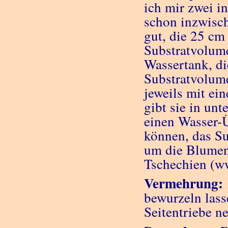
ich mir zwei i
schon inzwisch
gut, die 25 cm
Substratvolume
Wassertank, di
Substratvolume
jeweils mit ei
gibt sie in un
einen Wasser-Ü
können, das Sub
um die Blumen
Tschechien (ww
Vermehr
ung:
bewurzeln lass
Seitentriebe n