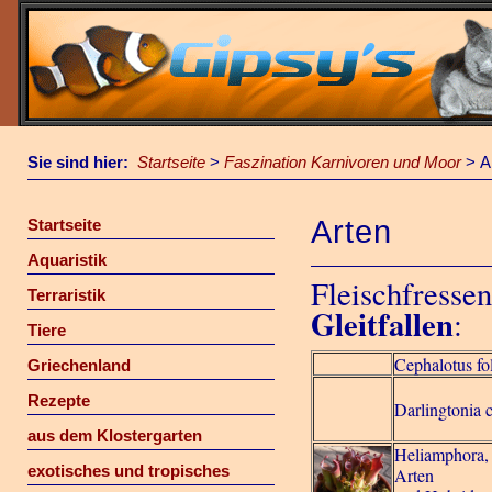
Sie sind hier:
Startseite
>
Faszination Karnivoren und Moor
>
A
Arten
Startseite
Aquaristik
Fleischfresse
Terraristik
Gleitfallen
:
Tiere
Cephalotus fol
Griechenland
Rezepte
Darlingtonia c
aus dem Klostergarten
Heliamphora,
exotisches und tropisches
Arten