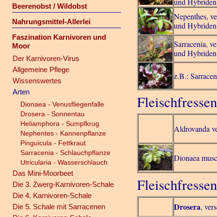
und Hybriden
Beerenobst / Wildobst
Nepenthes, ve
Nahrungsmittel-Allerlei
und Hybriden
Faszination Karnivoren und
Sarracenia, v
Moor
und Hybriden
Der Karnivoren-Virus
Allgemeine Pflege
z.B.: Sarrace
Wissenswertes
Arten
Fleischfresse
Dionaea - Venusfliegenfalle
Drosera - Sonnentau
Heliamphora - Sumpfkrug
Aldrovanda ve
Nephentes - Kannenpflanze
Pinguicula - Fettkraut
Sarracenia - Schlauchpflanze
Dionaea musc
Utricularia - Wasserschlauch
Das Mini-Moorbeet
Fleischfresse
Die 3. Zwerg-Karnivoren-Schale
Die 4. Karnivoren-Schale
Drosera
, ver
Die 5. Schale mit Sarracenen