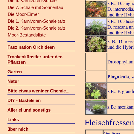
Die 6. Karnivoren-Schale
z.B.: D. anglic
Die 7. Schale mit Sonnentau
D. intermedia,
und ihre Hybr
Die Moor-Eimer
z.B.: D. alici
Die 1. Karnivoren-Schale (alt)
D. roseana un
Die 2. Karnivoren-Schale (alt)
und ihre Hybr
Moor-Bestandsliste
z. B.: D. rose
und die Hybr
Faszination Orchideen
Trockenkünstler unter den
Drosophyllum
Pflanzen
Garten
Pinguicula
, 
Natur
z.B.: P. grandi
Bitte etwas weniger Chemie...
DIY - Basteleien
z.B.: mexikan
Allerlei und sonstigs
Fleischfresse
Links
über mich
Genlisea