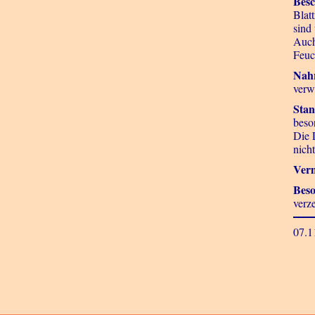
Besc
Blatt
sind
Auch
Feuc
Nah
verwe
Stan
beso
Die 
nicht
Ver
Beso
verz
07.1