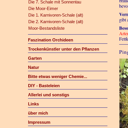
brau
Die 7. Schale mit Sonnentau
bevor
Die Moor-Eimer
Ver
Die 1. Karnivoren-Schale (alt)
gibt
Die 2. Karnivoren-Schale (alt)
Beso
Moor-Bestandsliste
Arte
Fettk
Faszination Orchideen
Trockenkünstler unter den Pflanzen
Pin
Garten
Natur
Bitte etwas weniger Chemie...
DIY - Basteleien
Allerlei und sonstigs
Links
über mich
Impressum