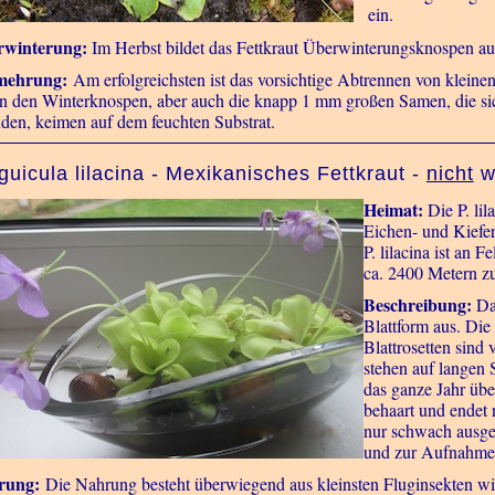
ein.
rwinterung:
Im Herbst bildet das Fettkraut Überwinterungsknospen au
mehrung:
Am erfolgreichsten ist das vorsichtige Abtrennen von kleine
n den Winterknospen, aber auch die knapp 1 mm großen Samen, die sic
nden, keimen auf dem feuchten Substrat.
guicula lilacina - Mexikanisches Fettkraut -
nicht
wi
Heimat:
Die P. li
Eichen- und Kiefe
P. lilacina ist an 
ca. 2400 Metern zu
Beschreibung:
Das
Blattform aus. Die
Blattrosetten sind 
stehen auf langen S
das ganze Jahr über
behaart und endet 
nur schwach ausgep
und zur Aufnahme 
rung:
Die Nahrung besteht überwiegend aus kleinsten Fluginsekten wi