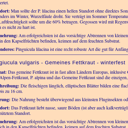
rtet.
dort:
Man sollte der P. lilacina einen hellen Standort ohne direktes Sonne
nders im Winter, Wurzelfäule droht. Sie verträgt im Sommer Temperat
Luftfeuchtigkeit sollte um die 60% betragen. Gegossen wird mit Regenw
es nicht zu hart ist.
mehrung:
Am erfolgreichsten ist das vorsichtige Abtrennen von klein
 in den Kapselfrüchten befinden, keimen auf dem feuchten Substrat.
nderes:
Pinguicula lilacina ist eine recht robuste Art die gut für Anfänge
giucula vulgaris - Gemeines Fettkraut - winterfest
at:
Das gemeine Fettkraut ist in fast allen Ländern Europas, inklusi
Alpen-Fettkraut, P. alpina und das Gemeine Fettkraut sind die einzigen,
hreibung:
Die fleischigen länglich, elliptischen Blätter bilden eine 
bis zu 16 cm.
rung:
Die Nahrung besteht überwiegend aus kleinsten Fluginsekten od
dort:
Das Fettkraut liebt nasse, saure Böden (ist aber auch kalkverträg
hütztem Standort.
mehrung:
Am erfolgreichsten ist das vorsichtige Abtrennen von klei
sich in den Kapselfrüchten befinden, keimen auf dem feuchten Substrat.