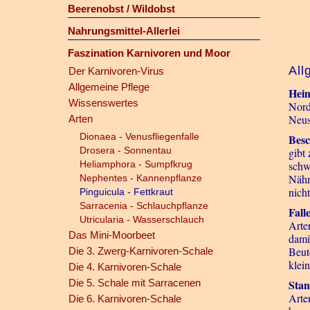
Beerenobst / Wildobst
Nahrungsmittel-Allerlei
Faszination Karnivoren und Moor
All
Der Karnivoren-Virus
Allgemeine Pflege
Heim
Wissenswertes
Nord
Neus
Arten
Dionaea - Venusfliegenfalle
Besc
Drosera - Sonnentau
gibt
Heliamphora - Sumpfkrug
schw
Nährs
Nephentes - Kannenpflanze
nich
Pinguicula - Fettkraut
Sarracenia - Schlauchpflanze
Fall
Utricularia - Wasserschlauch
Arte
Das Mini-Moorbeet
dami
Beut
Die 3. Zwerg-Karnivoren-Schale
klei
Die 4. Karnivoren-Schale
Die 5. Schale mit Sarracenen
Stan
Arte
Die 6. Karnivoren-Schale