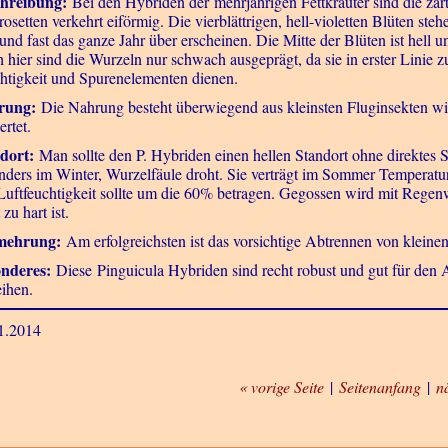
hreibung:
Bei den Hybriden der mehrjährigen Fettkräuter sind die zart
rosetten verkehrt eiförmig. Die vierblättrigen, hell-violetten Blüten ste
 und fast das ganze Jahr über erscheinen. Die Mitte der Blüten ist hell 
 hier sind die Wurzeln nur schwach ausgeprägt, da sie in erster Lini
htigkeit und Spurenelementen dienen.
rung:
Die Nahrung besteht überwiegend aus kleinsten Fluginsekten wi
rtet.
dort:
Man sollte den P. Hybriden einen hellen Standort ohne direktes Son
nders im Winter, Wurzelfäule droht. Sie verträgt im Sommer Temperat
Luftfeuchtigkeit sollte um die 60% betragen. Gegossen wird mit Regenw
 zu hart ist.
mehrung:
Am erfolgreichsten ist das vorsichtige Abtrennen von kleine
nderes:
Diese Pinguicula Hybriden sind recht robust und gut für den An
eihen.
1.2014
« vorige Seite
|
Seitenanfang
|
n