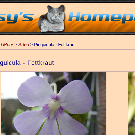
nd Moor
>
Arten
>
Pinguicula - Fettkraut
guicula - Fettkraut