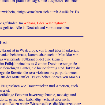
n nicht der prallen Mittagssonne ausgesetzt sein, eher
utzwiebeln, einige vermehren sich durch Ausläufer. Es
pe gefährdet.
Im
Anhang 1 des Washingtoner
ra
gelistet. Alle in Deutschland vorkommenden
fest
ettkraut ist in Westeuropa, von Irland über Frankreich,
panien beheimatet, kommt aber auch in Marokko vor.
s winterharte Fettkraut bildet eine kleinere
 im Frühjahr eine bis zu 8 cm im Durchmesser große
 fleischigen Blätter, die breit-eiförmig sind, bilden die
gende Rosette, die rosa-violetten bis purpurfarbenen
 aus der Mitte auf ca. 15 cm hohen Stielen von Mai bis
 Fluginsekten wie Trauermücken und Ameisen
, auch
wertet.
ßblütige Fettkraut bevorzugt feuchte, moosige und
dorte, gerne auch kalkhaltig - scheint aber nicht
 sein. Bei zu wenig Wasser stellt es die Blatterzeugung