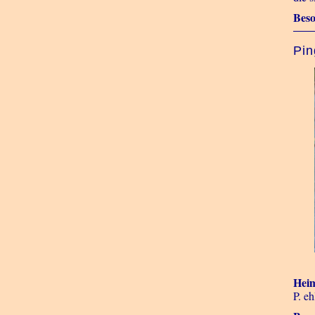
Beso
Pin
Heim
P. eh