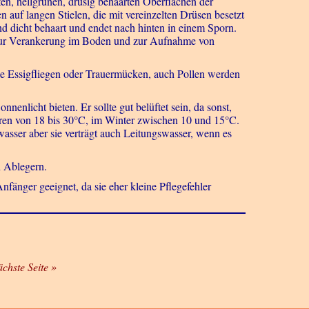
en, hellgrünen, drüsig behaarten Oberflächen der
hen auf langen Stielen, die mit vereinzelten Drüsen besetzt
und dicht behaart und endet nach hinten in einem Sporn.
e zur Verankerung im Boden und zur Aufnahme von
e Essigfliegen oder Trauermücken
, auch Pollen werden
nenlicht bieten. Er sollte gut belüftet sein, da sonst,
uren von 18 bis 30°C, im Winter zwischen 10 und 15°C.
asser aber sie verträgt auch Leitungswasser, wenn es
n Ablegern.
fänger geeignet, da sie eher kleine Pflegefehler
ächste Seite »