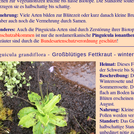
chen zur Vegetationszeit feuchte bis nasse Biotope. Die Standorte sollte
zugen sie es halbschattig bis schattig.
mehrung:
Viele Arten bilden zur Blütezeit oder kurz danach kleine Br
 aber auch noch die Vermehrung durch Samen.
nderes:
Auch die Pinguicula-Arten sind durch Zerstörung ihrer Bioto
Pinguicula ionanthe
nschutzabkommen
ist nur die nordamerikanische
räuter sind
durch die
Bundesartenschutzverordnung geschützt
!
guicula grandiflora -
Großblütiges Fettkraut - winter
Heimat:
Dieses F
der Schweiz bis S
Beschreibung:
Da
Winterrosette und
Sommerrosette. Die
flach am Boden lie
Blüten erscheinen
August.
Nahrung:
Kleine
Pollen werden ver
Standort:
Das Gro
halbschattige Stan
unbedingt nötig zu