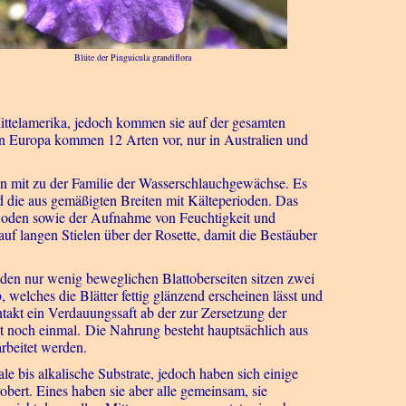
Blüte der Pinguicula grandiflora
ittelamerika, jedoch kommen sie auf der gesamten
in Europa kommen 12 Arten vor, nur in Australien und
en mit zu der Familie der Wasserschlauchgewächse. Es
d die aus gemäßigten Breiten mit Kälteperioden. Das
 Boden sowie der Aufnahme von Feuchtigkeit und
 auf langen Stielen über der Rosette, damit die Bestäuber
den nur wenig beweglichen Blattoberseiten sitzen zwei
welches die Blätter fettig glänzend erscheinen lässt und
takt ein Verdauungssaft ab der zur Zersetzung der
ht noch einmal. Die Nahrung besteht hauptsächlich aus
rbeitet werden.
e bis alkalische Substrate, jedoch haben sich einige
obert. Eines haben sie aber alle gemeinsam, sie