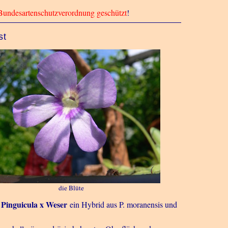
Bundesartenschutzverordnung geschützt
!
st
die Blüte
Pinguicula x Weser
,
ein Hybrid aus P. moranensis und