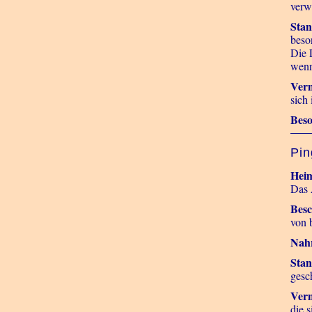
verwe
Stan
beso
Die 
wenn 
Ver
sich
Beso
Pin
Heim
Das 
Besc
von 
Nah
Stan
gesc
Ver
die 