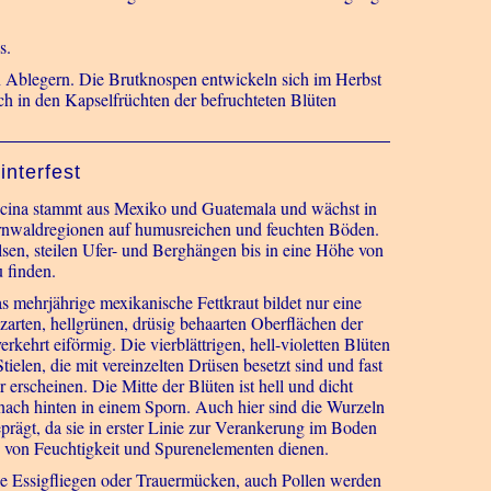
s.
n Ablegern. Die Brutknospen entwickeln sich im Herbst
h in den Kapselfrüchten der befruchteten Blüten
nterfest
lacina stammt aus Mexiko und Guatemala und wächst in
rnwaldregionen auf humusreichen und feuchten Böden.
Felsen, steilen Ufer- und Berghängen bis in eine Höhe von
 finden.
 mehrjährige mexikanische Fettkraut bildet nur eine
 zarten, hellgrünen, drüsig behaarten Oberflächen der
verkehrt eiförmig. Die vierblättrigen, hell-violetten Blüten
tielen, die mit vereinzelten Drüsen besetzt sind und fast
 erscheinen. Die Mitte der Blüten ist hell und dicht
nach hinten in einem Sporn. Auch hier sind die Wurzeln
rägt, da sie in erster Linie zur Verankerung im Boden
von Feuchtigkeit und Spurenelementen dienen.
e Essigfliegen oder Trauermücken
, auch Pollen werden