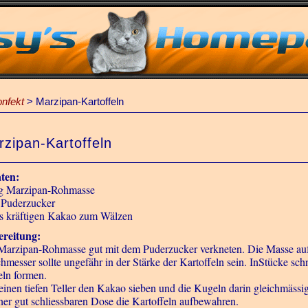
onfekt
>
Marzipan-Kartoffeln
zipan-Kartoffeln
ten:
g Marzipan-Rohmasse
 Puderzucker
s kräftigen Kakao zum Wälzen
reitung:
Marzipan-Rohmasse gut mit dem Puderzucker verkneten. Die Masse auf d
hmesser sollte ungefähr in der Stärke der Kartoffeln sein. InStücke s
ln formen.
einen tiefen Teller den Kakao sieben und die Kugeln darin gleichmässi
iner gut schliessbaren Dose die Kartoffeln aufbewahren.