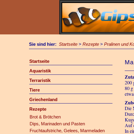
Sie sind hier:
Startseite
>
Rezepte
>
Pralinen und K
Startseite
Mar
Aquaristik
Zuta
Terraristik
200 
80 g
Tiere
etwa
Griechenland
Zube
Die 
Rezepte
Durc
Brot & Brötchen
Kuge
Dips, Marinaden und Pasten
Auf 
In e
Fruchtaufstriche, Gelees, Marmeladen