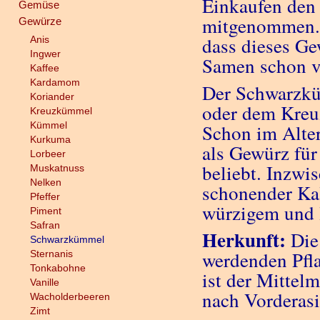
Einkaufen den
Gemüse
mitgenommen. 
Gewürze
dass dieses Ge
Anis
Ingwer
Samen schon vo
Kaffee
Kardamom
Der Schwarzkü
Koriander
oder dem Kre
Kreuzkümmel
Kümmel
Schon im Alt
Kurkuma
als Gewürz für
Lorbeer
beliebt. Inzwi
Muskatnuss
Nelken
schonender Kal
Pfeffer
würzigem und 
Piment
Safran
Herkunft:
Die
Schwarzkümmel
werdenden Pfl
Sternanis
Tonkabohne
ist der Mittel
Vanille
nach Vorderasi
Wacholderbeeren
Zimt