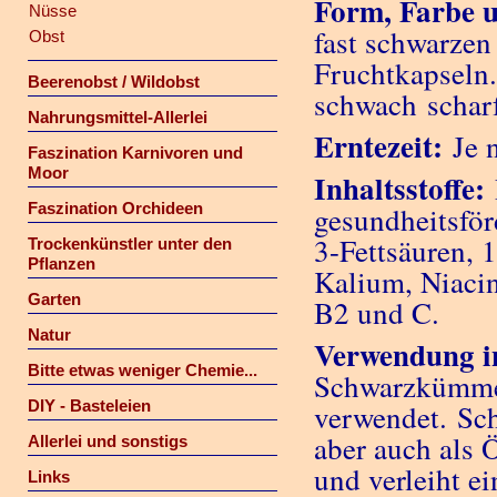
Form, Farbe 
Nüsse
fast schwarze
Obst
Fruchtkapseln
Beerenobst / Wildobst
schwach schar
Nahrungsmittel-Allerlei
Erntezeit:
Je 
Faszination Karnivoren und
Moor
Inhaltsstoffe:
Faszination Orchideen
gesundheitsför
3-Fettsäuren, 
Trockenkünstler unter den
Pflanzen
Kalium, Niacin
Garten
B2 und C.
Natur
Verwendung i
Bitte etwas weniger Chemie...
Schwarzkümmel
DIY - Basteleien
verwendet. Sc
aber auch als 
Allerlei und sonstigs
und verleiht e
Links