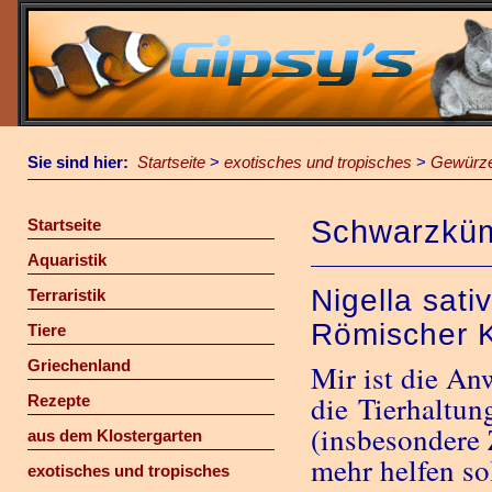
Sie sind hier:
Startseite
>
exotisches und tropisches
>
Gewürz
Schwarzkü
Startseite
Aquaristik
Nigella sat
Terraristik
Römischer 
Tiere
Griechenland
Mir ist die A
die Tierhaltun
Rezepte
(insbesondere 
aus dem Klostergarten
mehr helfen so
exotisches und tropisches