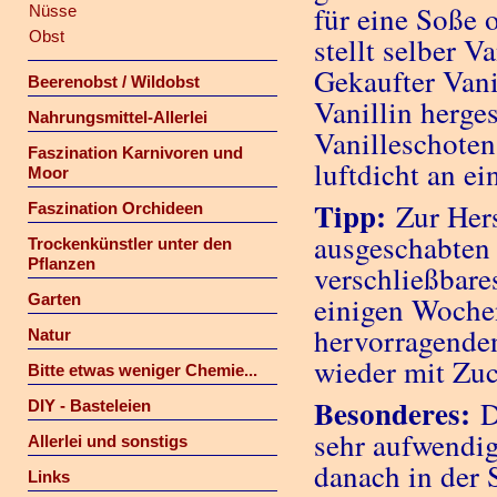
für eine Soße 
Nüsse
Obst
stellt selber V
Gekaufter Vani
Beerenobst / Wildobst
Vanillin herges
Nahrungsmittel-Allerlei
Vanilleschoten
Faszination Karnivoren und
luftdicht an e
Moor
Tipp:
Zur Her
Faszination Orchideen
ausgeschabten V
Trockenkünstler unter den
Pflanzen
verschließbare
Garten
einigen Woche
hervorragende
Natur
wieder mit Zuc
Bitte etwas weniger Chemie...
Besonderes:
D
DIY - Basteleien
sehr aufwendig
Allerlei und sonstigs
danach in der
Links