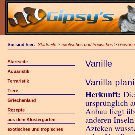
Sie sind hier:
Startseite
>
exotisches und tropisches
>
Gewürz
Vanille
Startseite
Aquaristik
Vanilla plan
Terraristik
Tiere
Herkunft:
Die
ursprünglich a
Griechenland
Anbau liegt ü
Rezepte
anderen Inseln
aus dem Klostergarten
Azteken wusst
exotisches und tropisches