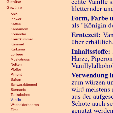
echte Vanille
Gemüse
kletternder un
Gewürze
Anis
Form, Farbe 
Ingwer
als "Königin d
Kaffee
Kardamom
Erntezeit:
Van
Koriander
Kreuzkümmel
über erhältlich
Kümmel
Inhaltsstoffe:
Kurkuma
Lorbeer
Harze, Piperon
Muskatnuss
Vanillylalkoho
Nelken
Pfeffer
Verwendung i
Piment
Safran
zum würzen un
Schwarzkümmel
wird meistens
Sternanis
aus der aufges
Tonkabohne
Vanille
Schote auch seh
Wacholderbeeren
genutzt werden
Zimt