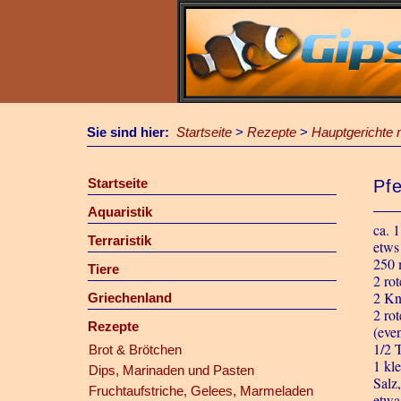
Sie sind hier:
Startseite
>
Rezepte
>
Hauptgerichte m
Startseite
Pf
Aquaristik
ca. 
Terraristik
etws
250 
Tiere
2 ro
2 Kn
Griechenland
2 rot
Rezepte
(even
1/2 
Brot & Brötchen
1 kl
Dips, Marinaden und Pasten
Salz,
Fruchtaufstriche, Gelees, Marmeladen
etwa