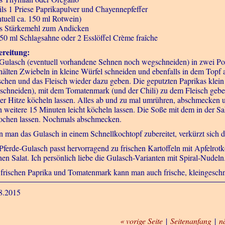
ils 1 Priese Paprikapulver und Chayennepfeffer
ntuell ca. 150 ml Rotwein)
s Stärkemehl zum Andicken
150 ml Schlagsahne oder 2 Esslöffel Crème fraîche
reitung:
Gulasch (eventuell vorhandene Sehnen noch wegschneiden) in zwei Por
hälten Zwiebeln in kleine Würfel schneiden und ebenfalls in dem Topf 
schen und das Fleisch wieder dazu geben. Die geputzten Paprikas klein
nschneiden), mit dem Tomatenmark (und der Chili) zu dem Fleisch geb
ner Hitze köcheln lassen. Alles ab und zu mal umrühren, abschmecken
 weitere 15 Minuten leicht köcheln lassen. Die Soße mit dem in der 
ochen lassen. Nochmals abschmecken.
 man das Gulasch in einem Schnellkochtopf zubereitet, verkürzt sich d
Pferde-Gulasch passt hervorragend zu frischen Kartoffeln mit Apfelrot
chen Salat. Ich persönlich liebe die Gulasch-Varianten mit Spiral-Nudeln
t frischen Paprika und Tomatenmark kann man auch frische, kleingesch
8.2015
« vorige Seite
|
Seitenanfang
|
n