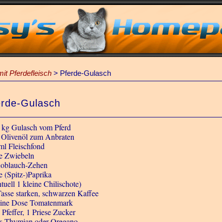
it Pferdefleisch
>
Pferde-Gulasch
erde-Gulasch
1 kg Gulasch vom Pferd
 Olivenöl zum Anbraten
ml Fleischfond
te Zwiebeln
oblauch-Zehen
e (Spitz-)Paprika
tuell 1 kleine Chilischote)
Tasse starken, schwarzen Kaffee
eine Dose Tomatenmark
 Pfeffer, 1 Priese Zucker
s Thymian oder Oregano