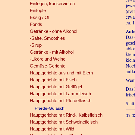
Einlegen, konservieren
jewe
Eintöpfe
(eve
etwa
Essig / Öl
ca. 
Fonds
Zube
Getränke - ohne Alkohol
Das 
-Säfte, Smoothies
gesc
-Sirup
ablö
Getränke - mit Alkohol
klei
-Liköre und Weine
klei
Noch
Gemüse-Gerichte
aufk
Hauptgerichte aus und mit Eiern
Wenn
Hauptgerichte mit Fisch
Hauptgerichte mit Geflügel
Das 
Hauptgerichte mit Lammfleisch
fris
Hauptgerichte mit Pferdefleisch
Stat
Pferde-Gulasch
07.0
Hauptgerichte mit Rind-, Kalbsfleisch
Hauptgerichte mit Schweinefleisch
Hauptgerichte mit Wild