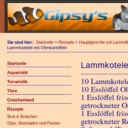
Sie sind hier:
Startseite
>
Rezepte
>
Hauptgerichte mit Lammfl
Lammkotelett mit Ofenkartoffeln
Lammkotelet
Startseite
Aquaristik
10 Lammkotele
Terraristik
10 Esslöffel O
Tiere
1 Esslöffel fri
Griechenland
getrockneter 
Rezepte
1 Esslöffel fr
Brot & Brötchen
getrockneter 
Dips, Marinaden und Pasten