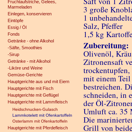
Saft von 1 Zit
Fruchtaufstriche, Gelees,
3 große Knobl
Marmeladen
Einlegen, konservieren
1 unbehandelte
Eintöpfe
Salz, Pfeffer
Essig / Öl
1,5 kg Kartoff
Fonds
Getränke - ohne Alkohol
Zubereitung:
-Säfte, Smoothies
Olivenöl, Kräu
-Sirup
Zitronensaft v
Getränke - mit Alkohol
trockentupfen,
-Liköre und Weine
Gemüse-Gerichte
mit einem Teil
Hauptgerichte aus und mit Eiern
bestreichen. D
Hauptgerichte mit Fisch
schneiden, in 
Hauptgerichte mit Geflügel
der Öl-Zitron
Hauptgerichte mit Lammfleisch
Umluft ca. 35 
Heidschnucken-Gulasch
Lammkotelett mit Ofenkartoffeln
Die marinierte
Osterlamm mit Ofenkartoffeln
Grill von beid
Hauptgerichte mit Pferdefleisch