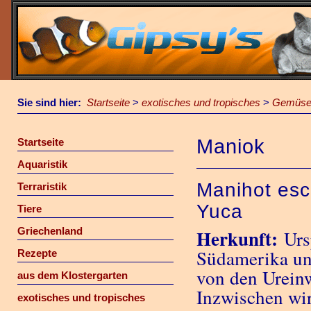
Sie sind hier:
Startseite
>
exotisches und tropisches
>
Gemüs
Maniok
Startseite
Aquaristik
Manihot esc
Terraristik
Yuca
Tiere
Griechenland
Herkunft:
Urs
Südamerika un
Rezepte
von den Urein
aus dem Klostergarten
Inzwischen wir
exotisches und tropisches