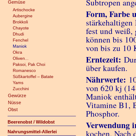
Subtropen ang
Gemüse
Artischocke
Form, Farbe 
Aubergine
stärkehaltigen
Brokkoli
Chayote
fest und weiß, 
Dhudi
können bis 100
Fenchel
von bis zu 10 
Maniok
Okra
Erntezeit:
Dur
Oliven...
Paksoi, Pak Choi
über kaufen.
Romanesco
Nährwerte:
Süßkartoffel – Batate
1
Yams
von 620 kj (14
Zucchini
Maniok enthäl
Gewürze
Vitamine B1, 
Nüsse
Obst
Phosphor.
Verwendung i
Beerenobst / Wildobst
kochen. Nach d
Nahrungsmittel-Allerlei