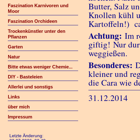
Butter, Salz un
Faszination Karnivoren und
Moor
Knollen kühl 
Kartoffeln!) c
Faszination Orchideen
Trockenkünstler unter den
Achtung:
Im r
Pflanzen
giftig! Nur d
Garten
weggießen.
Natur
Besonderes:
Bitte etwas weniger Chemie...
kleiner und re
DIY - Basteleien
die Cara wie d
Allerlei und sonstigs
31.12.2014
Links
über mich
Impressum
Letzte Änderung: