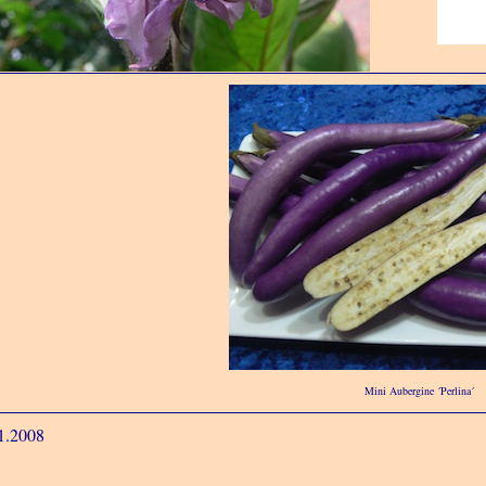
Mini Aubergine ´Perlina´
1.2008