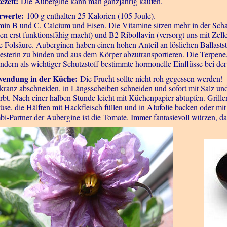
ezeit:
Die Aubergine kann man ganzjährig kaufen.
rwerte:
100 g enthalten 25 Kalorien (105 Joule).
min B und C, Calcium und Eisen. Die Vitamine sitzen mehr in der Schal
en erst funktionsfähig macht) und B2 Riboflavin (versorgt uns mit Zell
e Folsäure. Auberginen haben einen hohen Anteil an löslichen Ballast
esterin zu binden und aus dem Körper abzutransportieren. Die Terpene,
indern als wichtiger Schutzstoff bestimmte hormonelle Einflüsse bei de
wendung in der Küche:
Die Frucht sollte nicht roh gegessen werden!
tkranz abschneiden, in Längsscheiben schneiden und sofort mit Salz und 
ärbt. Nach einer halben Stunde leicht mit Küchenpapier abtupfen. Grill
se, die Hälften mit Hackfleisch füllen und in Alufolie backen oder mit 
i-Partner der Aubergine ist die Tomate. Immer fantasievoll würzen, d