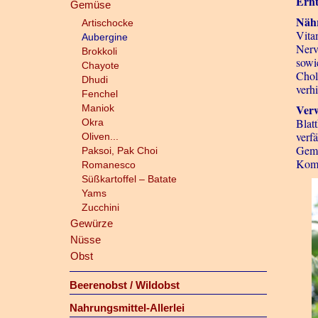
Ernt
Gemüse
Näh
Artischocke
Vita
Aubergine
Nerv
Brokkoli
sowi
Chayote
Chol
Dhudi
verh
Fenchel
Ver
Maniok
Blat
Okra
verf
Oliven...
Gemü
Paksoi, Pak Choi
Komb
Romanesco
Süßkartoffel – Batate
Yams
Zucchini
Gewürze
Nüsse
Obst
Beerenobst / Wildobst
Nahrungsmittel-Allerlei