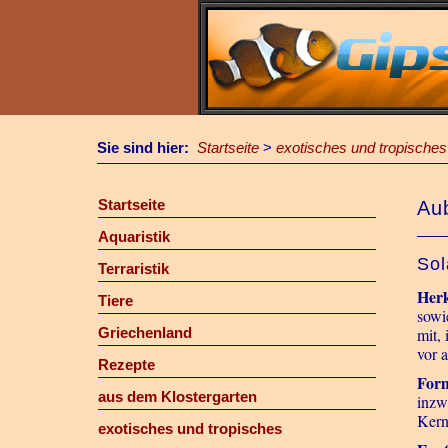
Sie sind hier:
Startseite
>
exotisches und tropisches
Startseite
Au
Aquaristik
Sol
Terraristik
Her
Tiere
sowi
Griechenland
mit,
vor 
Rezepte
For
aus dem Klostergarten
inzw
Kern
exotisches und tropisches