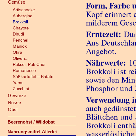
Gemüse
Form, Farbe 
Artischocke
Kopf erinnert
Aubergine
milderem Ges
Brokkoli
Chayote
Erntezeit:
Dur
Dhudi
Aus Deutschlan
Fenchel
Maniok
Angebot.
Okra
Oliven...
Nährwerte:
10
Paksoi, Pak Choi
Brokkoli ist r
Romanesco
Süßkartoffel – Batate
sowie den Mine
Yams
Phosphor und 
Zucchini
Gewürze
Verwendung i
Nüsse
auch gedünstet
Obst
Blättchen und 
Beerenobst / Wildobst
Brokkoli enthä
wasserlösliche 
Nahrungsmittel-Allerlei