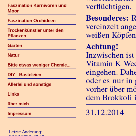
verflüchtigen.
Faszination Karnivoren und
Moor
Besonderes:
R
Faszination Orchideen
vereinzelt ang
Trockenkünstler unter den
weißen Köpfen
Pflanzen
Achtung!
Garten
Inzwischen ist
Natur
Vitamin K Wec
Bitte etwas weniger Chemie...
eingehen. Dahe
DIY - Basteleien
oder es nur in
Allerlei und sonstigs
vorher über mö
Links
dem Brokkoli 
über mich
31.12.2014
Impressum
Letzte Änderung: