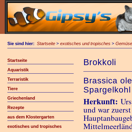
Sie sind hier:
Startseite
>
exotisches und tropisches
>
Gemüs
Brokkoli
Startseite
Aquaristik
Brassica ole
Terraristik
Spargelkohl
Tiere
Griechenland
Herkunft:
Urs
und war zuerst
Rezepte
Hauptanbaugebi
aus dem Klostergarten
Mittelmeerländ
exotisches und tropisches